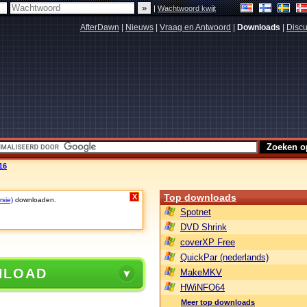
|
Wachtwoord kwijt
AfterDawn
|
Nieuws
|
Vraag en Antwoord
|
Downloads
|
Discu
16
Top downloads
X
rsie)
downloaden.
Spotnet
DVD Shrink
coverXP Free
QuickPar (nederlands)
NLOAD
MakeMKV
HWiNFO64
Meer top downloads