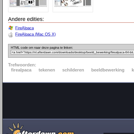
Andere edities:
FireAlpaca
FireAlpaca (Mac OS X)
HTML code om naar deze pagina te linken:
Trefwoorden:
firealpaca
tekenen
schilderen
beeldbewerking