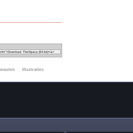
kwasten
illustraties