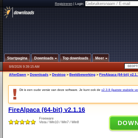
Registreren
|
Login:
Startpagina
Downloads
Top downloads
Meer
8/8/2026 9:39:15 AM
AfterDawn
>
Downloads
>
Desktop
>
Beeldbewerking
>
FireAlpaca (64-bit) v2.1.
Dit is een oude versie van deze software. Je kunt ook de
v2.3.8 (laatste stabiele ve
FireAlpaca (64-bit) v2.1.16
Freeware
DOW
Vista / Win10 / Win7 / Win8