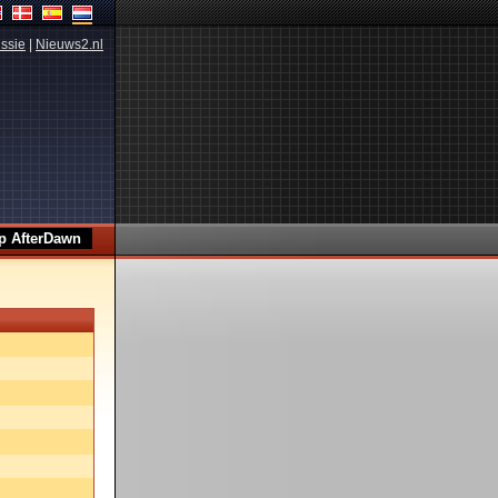
ssie
|
Nieuws2.nl