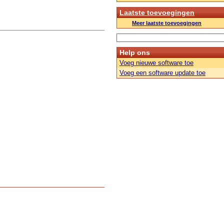
Laatste toevoegingen
Meer laatste toevoegingen
Help ons
Voeg nieuwe software toe
Voeg een software update toe