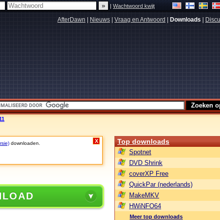
|
Wachtwoord kwijt
AfterDawn
|
Nieuws
|
Vraag en Antwoord
|
Downloads
|
Discu
11
Top downloads
X
rsie)
downloaden.
Spotnet
DVD Shrink
coverXP Free
QuickPar (nederlands)
NLOAD
MakeMKV
HWiNFO64
Meer top downloads