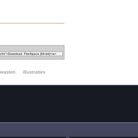
kwasten
illustraties