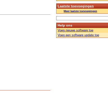
Laatste toevoegingen
Meer laatste toevoegingen
Help ons
Voeg nieuwe software toe
Voeg een software update toe