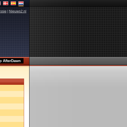
ssie
|
Nieuws2.nl