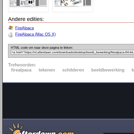
Andere edities:
FireAlpaca
FireAlpaca (Mac OS X)
HTML code om naar deze pagina te linken:
Trefwoorden:
firealpaca
tekenen
schilderen
beeldbewerking