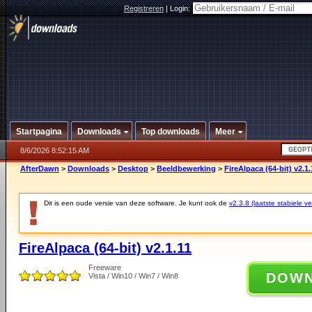
Registreren
|
Login:
Startpagina
Downloads
Top downloads
Meer
8/6/2026 8:52:15 AM
AfterDawn
>
Downloads
>
Desktop
>
Beeldbewerking
>
FireAlpaca (64-bit) v2.1.
Dit is een oude versie van deze software. Je kunt ook de
v2.3.8 (laatste stabiele ve
FireAlpaca (64-bit) v2.1.11
Freeware
DOW
Vista / Win10 / Win7 / Win8