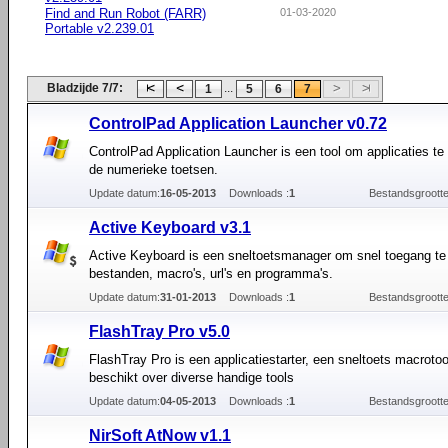
Find and Run Robot (FARR)
01-03-2020
Portable v2.239.01
Bladzijde 7/7:
...
1
5
6
7
ControlPad Application Launcher v0.72
ControlPad Application Launcher is een tool om applicaties te 
de numerieke toetsen.
Update datum:
16-05-2013
Downloads :
1
Bestandsgrootte
Active Keyboard v3.1
Active Keyboard is een sneltoetsmanager om snel toegang te k
bestanden, macro's, url's en programma's.
Update datum:
31-01-2013
Downloads :
1
Bestandsgrootte
FlashTray Pro v5.0
FlashTray Pro is een applicatiestarter, een sneltoets macrotoo
beschikt over diverse handige tools
Update datum:
04-05-2013
Downloads :
1
Bestandsgrootte
NirSoft AtNow v1.1