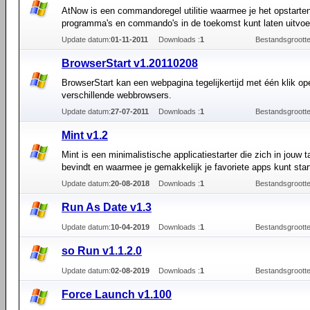
AtNow is een commandoregel utilitie waarmee je het opstarte
programma's en commando's in de toekomst kunt laten uitvoe
Update datum:
01-11-2011
Downloads :
1
Bestandsgrootte
BrowserStart v1.20110208
BrowserStart kan een webpagina tegelijkertijd met één klik o
verschillende webbrowsers.
Update datum:
27-07-2011
Downloads :
1
Bestandsgrootte
Mint v1.2
Mint is een minimalistische applicatiestarter die zich in jouw 
bevindt en waarmee je gemakkelijk je favoriete apps kunt star
Update datum:
20-08-2018
Downloads :
1
Bestandsgrootte
Run As Date v1.3
Update datum:
10-04-2019
Downloads :
1
Bestandsgrootte
so Run v1.1.2.0
Update datum:
02-08-2019
Downloads :
1
Bestandsgrootte
Force Launch v1.100