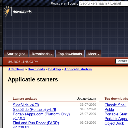
Registreren
|
Login:
Startpagina
Downloads
Top downloads
Meer
8/6/2026 11:48:03 PM
AfterDawn
>
Downloads
>
Desktop
>
Applicatie starters
Applicatie starters
Laatste updates
Update datum
Top download
SideSlide v4.79
31-07-2020
Classic Shell
SideSlide (Portable) v4.79
31-07-2020
Pokki
PortableApps.com (Platform Only)
23-07-2020
Portable Star
v17.0.1
PortableApps.
Find and Run Robot (FARR)
01-03-2020
ObjectDock
v2.239.01