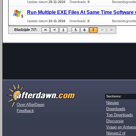
Update datum:
25-11-2016
Downloads :
0
Bestandsgrootte
Run Multiple EXE Files At Same Time Software 
Update datum:
22-11-2016
Downloads :
0
Bestandsgrootte
Bladzijde 7/7:
...
1
5
6
7
Sections:
Nieuws
Over AfterDawn
Downloads
Feedback
Top Downloads
Discussie
Vraag en Antwoo
Nieuws2.nl