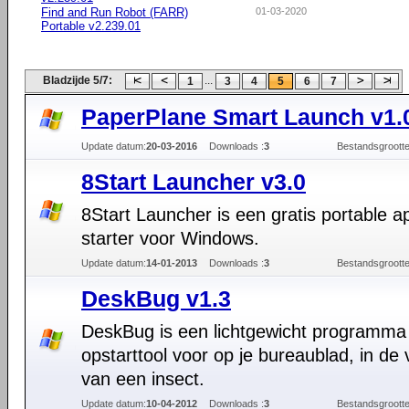
Find and Run Robot (FARR)
01-03-2020
Portable v2.239.01
Bladzijde 5/7:
...
1
3
4
5
6
7
PaperPlane Smart Launch v1.
Update datum:
20-03-2016
Downloads :
3
Bestandsgrootte
8Start Launcher v3.0
8Start Launcher is een gratis portable ap
starter voor Windows.
Update datum:
14-01-2013
Downloads :
3
Bestandsgrootte
DeskBug v1.3
DeskBug is een lichtgewicht programma
opstarttool voor op je bureaublad, in de
van een insect.
Update datum:
10-04-2012
Downloads :
3
Bestandsgrootte