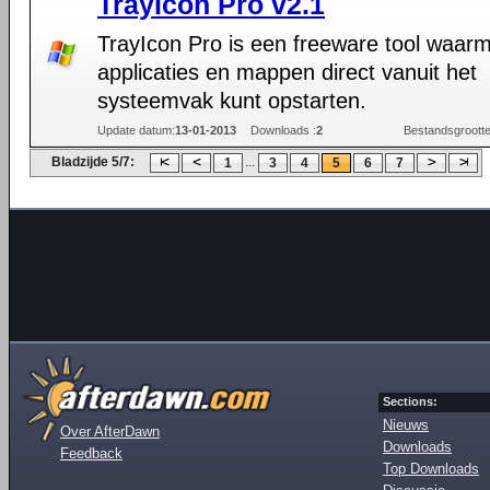
TrayIcon Pro v2.1
TrayIcon Pro is een freeware tool waarm
applicaties en mappen direct vanuit het
systeemvak kunt opstarten.
Update datum:
13-01-2013
Downloads :
2
Bestandsgrootte
Bladzijde 5/7:
...
1
3
4
5
6
7
Sections:
Nieuws
Over AfterDawn
Downloads
Feedback
Top Downloads