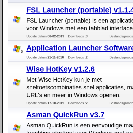
FSL Launcher (portable) v1.1.
FSL Launcher (portable) is een applicati
voor Windows met een tabblad interface
Update datum:
06-02-2019
Downloads :
3
Bestandsgrootte
Application Launcher Softwar
Update datum:
21-11-2016
Downloads :
2
Bestandsgrootte
Wise HotKey v1.2.6
Met Wise HotKey kun je met
sneltoetscombinaties snel applicaties, 
URL's en meer in Windows openen.
Update datum:
17-10-2019
Downloads :
2
Bestandsgrootte
Asman QuickRun v3.7
Asman QuickRun is een eenvoudige ma