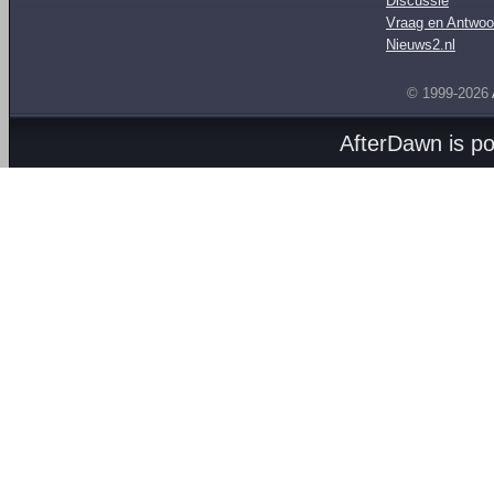
Discussie
Vraag en Antwoo
Nieuws2.nl
© 1999-2026
AfterDawn is p