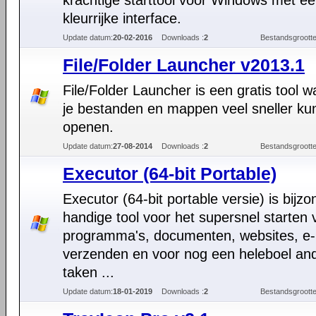
krachtige starttool voor Windows met e
kleurrijke interface.
Update datum:
20-02-2016
Downloads :
2
Bestandsgrootte
File/Folder Launcher v2013.1
File/Folder Launcher is een gratis tool
je bestanden en mappen veel sneller ku
openen.
Update datum:
27-08-2014
Downloads :
2
Bestandsgrootte
Executor (64-bit Portable)
Executor (64-bit portable versie) is bijzo
handige tool voor het supersnel starten 
programma's, documenten, websites, e-
verzenden en voor nog een heleboel an
taken ...
Update datum:
18-01-2019
Downloads :
2
Bestandsgrootte