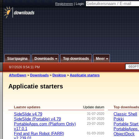
Registreren
|
Login:
Startpagina
Downloads
Top downloads
Meer
8/7/2026 9:54:11 PM
AfterDawn
>
Downloads
>
Desktop
>
Applicatie starters
Applicatie starters
Laatste updates
Update datum
Top download
SideSlide v4.79
31-07-2020
Classic Shell
SideSlide (Portable) v4.79
31-07-2020
Pokki
PortableApps.com (Platform Only)
23-07-2020
Portable Star
v17.0.1
PortableApps.
Find and Run Robot (FARR)
01-03-2020
ObjectDock
v2.239.01