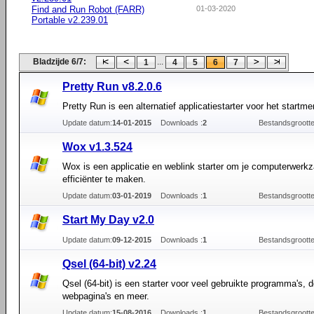
Find and Run Robot (FARR)
01-03-2020
Portable v2.239.01
Bladzijde 6/7:
...
1
4
5
6
7
Pretty Run v8.2.0.6
Pretty Run is een alternatief applicatiestarter voor het startme
Update datum:
14-01-2015
Downloads :
2
Bestandsgrootte
Wox v1.3.524
Wox is een applicatie en weblink starter om je computerwer
efficiënter te maken.
Update datum:
03-01-2019
Downloads :
1
Bestandsgrootte
Start My Day v2.0
Update datum:
09-12-2015
Downloads :
1
Bestandsgrootte
Qsel (64-bit) v2.24
Qsel (64-bit) is een starter voor veel gebruikte programma's,
webpagina's en meer.
Update datum:
15-08-2016
Downloads :
1
Bestandsgrootte