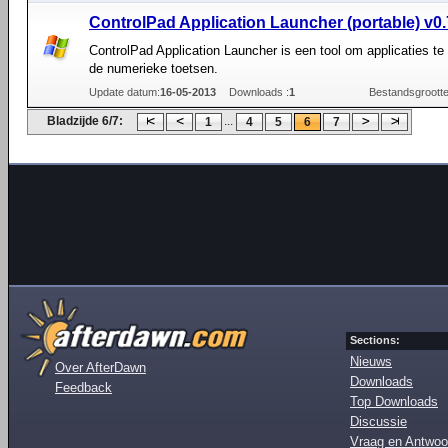
ControlPad Application Launcher (portable) v0
ControlPad Application Launcher is een tool om applicaties te 
de numerieke toetsen.
Update datum:
16-05-2013
Downloads :
1
Bestandsgrootte
Bladzijde 6/7:
...
1
4
5
6
7
Sections:
Nieuws
Over AfterDawn
Downloads
Feedback
Top Downloads
Discussie
Vraag en Antwoo