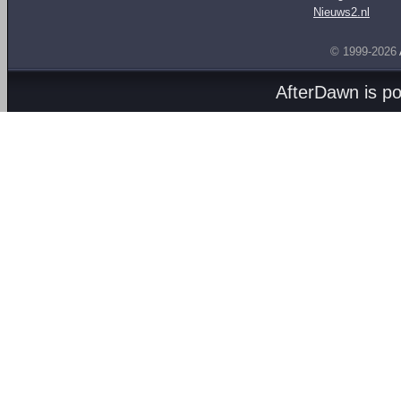
Nieuws2.nl
© 1999-2026
AfterDawn is p