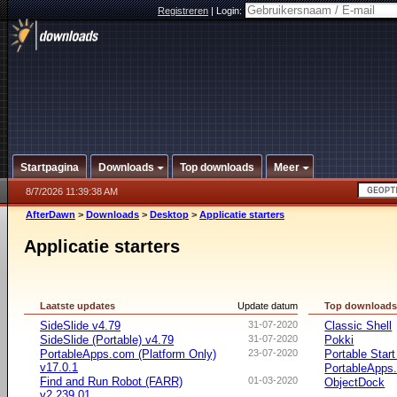
Registreren
|
Login:
Startpagina
Downloads
Top downloads
Meer
8/7/2026 11:39:38 AM
AfterDawn
>
Downloads
>
Desktop
>
Applicatie starters
Applicatie starters
Laatste updates
Update datum
Top download
SideSlide v4.79
31-07-2020
Classic Shell
SideSlide (Portable) v4.79
31-07-2020
Pokki
PortableApps.com (Platform Only)
23-07-2020
Portable Star
v17.0.1
PortableApps.
Find and Run Robot (FARR)
01-03-2020
ObjectDock
v2.239.01