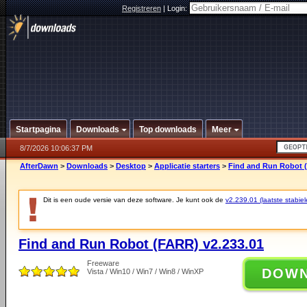
Registreren
|
Login:
Startpagina
Downloads
Top downloads
Meer
8/7/2026 10:06:37 PM
AfterDawn
>
Downloads
>
Desktop
>
Applicatie starters
>
Find and Run Robot (
Dit is een oude versie van deze software. Je kunt ook de
v2.239.01 (laatste stabiel
Find and Run Robot (FARR) v2.233.01
Freeware
DOW
Vista / Win10 / Win7 / Win8 / WinXP