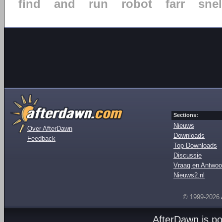
find
and
run
robot
farr
snel
Sections:
Nieuws
Over AfterDawn
Downloads
Feedback
Top Downloads
Discussie
Vraag en Antwoo
Nieuws2.nl
© 1999-2026
AfterDawn is p