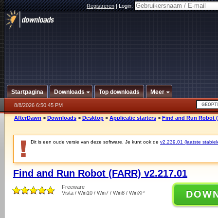
Registreren
|
Login:
Startpagina
Downloads
Top downloads
Meer
8/8/2026 6:50:45 PM
AfterDawn
>
Downloads
>
Desktop
>
Applicatie starters
>
Find and Run Robot (
Dit is een oude versie van deze software. Je kunt ook de
v2.239.01 (laatste stabiel
Find and Run Robot (FARR) v2.217.01
Freeware
DOW
Vista / Win10 / Win7 / Win8 / WinXP