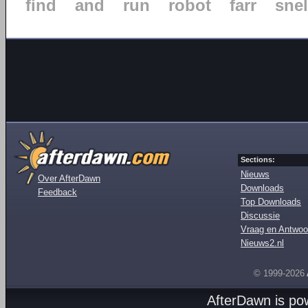
find
and
run
robot
farr
snel
Sections:
Nieuws
Over AfterDawn
Downloads
Feedback
Top Downloads
Discussie
Vraag en Antwoo
Nieuws2.nl
© 1999-2026
AfterDawn is p