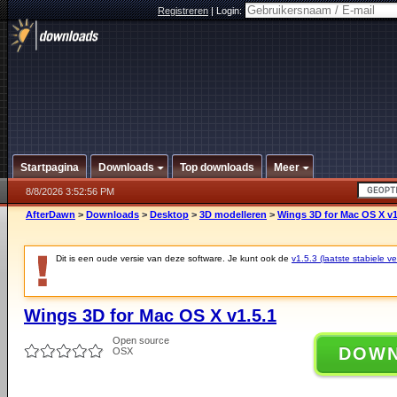
Registreren
|
Login:
Startpagina
Downloads
Top downloads
Meer
8/8/2026 3:52:56 PM
AfterDawn
>
Downloads
>
Desktop
>
3D modelleren
>
Wings 3D for Mac OS X v1
Dit is een oude versie van deze software. Je kunt ook de
v1.5.3 (laatste stabiele ve
Wings 3D for Mac OS X v1.5.1
Open source
DOW
OSX