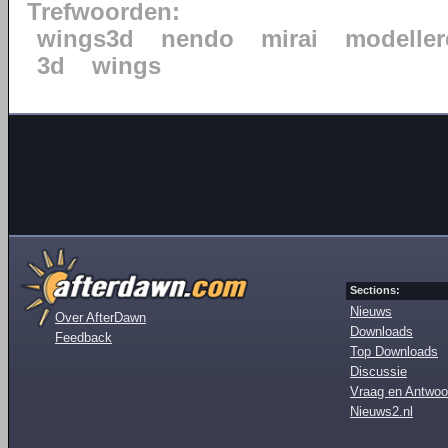
Trefwoorden:
wings3d
nendo
mirai
modeller
3d
wings
Sections:
Nieuws
Over AfterDawn
Downloads
Feedback
Top Downloads
Discussie
Vraag en Antwoo
Nieuws2.nl