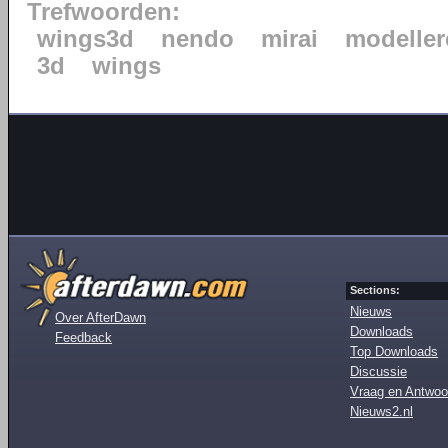
Trefwoorden:
wings3d
nendo
mirai
modeller
3d
wings
Sections:
Nieuws
Over AfterDawn
Downloads
Feedback
Top Downloads
Discussie
Vraag en Antwoo
Nieuws2.nl