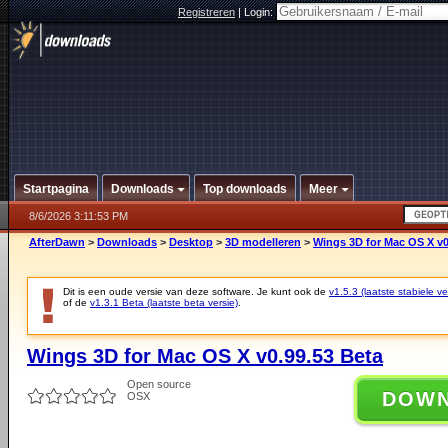
Registreren
|
Login:
Startpagina
Downloads
Top downloads
Meer
8/6/2026 3:11:53 PM
AfterDawn
>
Downloads
>
Desktop
>
3D modelleren
>
Wings 3D for Mac OS X v0
Dit is een oude versie van deze software. Je kunt ook de
v1.5.3 (laatste stabiele ve
of de
v1.3.1 Beta (laatste beta versie)
.
Wings 3D for Mac OS X v0.99.53 Beta
Open source
DOW
OSX