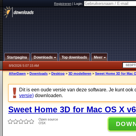
Registreren
|
Login:
Startpagina
Downloads
Top downloads
Meer
8/9/2026 5:07:15 AM
AfterDawn
>
Downloads
>
Desktop
>
3D modelleren
>
Sweet Home 3D for Mac O
Dit is een oude versie van deze software. Je kunt ook
versie)
downloaden.
Sweet Home 3D for Mac OS X v6
Open source
DOW
OSX