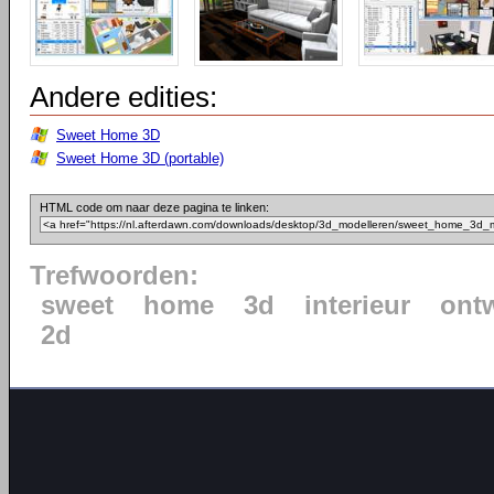
Andere edities:
Sweet Home 3D
Sweet Home 3D (portable)
HTML code om naar deze pagina te linken:
Trefwoorden:
sweet
home
3d
interieur
ont
2d