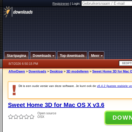
Registreren
|
Login:
Startpagina
Downloads
Top downloads
Meer
8/7/2026 6:50:15 PM
AfterDawn
>
Downloads
>
Desktop
>
3D modelleren
>
Sweet Home 3D for Mac O
Dit is een oude versie van deze software. Je kunt ook de
v6.4.2 (laatste stabiele ve
Sweet Home 3D for Mac OS X v3.6
Open source
DOW
OSX