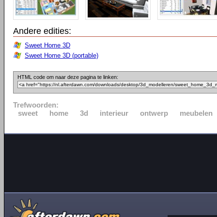
Andere edities:
Sweet Home 3D
Sweet Home 3D (portable)
HTML code om naar deze pagina te linken:
Trefwoorden:
sweet
home
3d
interieur
ontwerp
meubelen