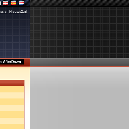
ssie
|
Nieuws2.nl