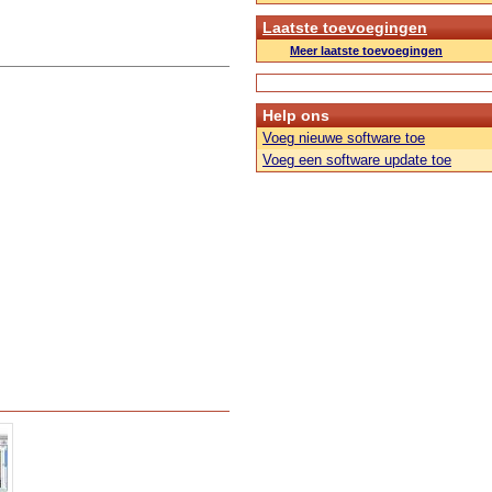
Laatste toevoegingen
Meer laatste toevoegingen
Help ons
Voeg nieuwe software toe
Voeg een software update toe