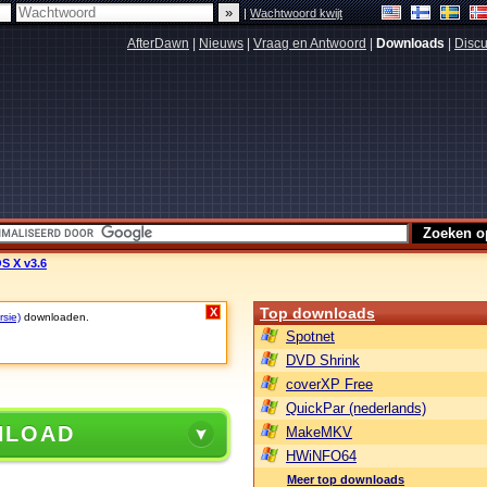
|
Wachtwoord kwijt
AfterDawn
|
Nieuws
|
Vraag en Antwoord
|
Downloads
|
Discu
S X v3.6
Top downloads
X
rsie)
downloaden.
Spotnet
DVD Shrink
coverXP Free
QuickPar (nederlands)
NLOAD
MakeMKV
HWiNFO64
Meer top downloads