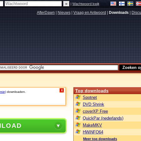
|
Wachtwoord kwijt
AfterDawn
|
Nieuws
|
Vraag en Antwoord
|
Downloads
|
Discu
Top downloads
X
rsie)
downloaden.
Spotnet
DVD Shrink
coverXP Free
QuickPar (nederlands)
NLOAD
MakeMKV
HWiNFO64
Meer top downloads