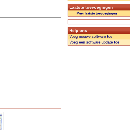
Laatste toevoegingen
Meer laatste toevoegingen
Help ons
Voeg nieuwe software toe
Voeg een software update toe