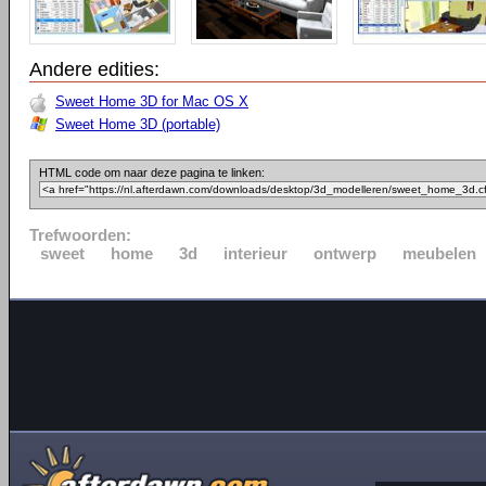
Andere edities:
Sweet Home 3D for Mac OS X
Sweet Home 3D (portable)
HTML code om naar deze pagina te linken:
Trefwoorden:
sweet
home
3d
interieur
ontwerp
meubelen