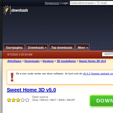
Registreren
|
Login:
Startpagina
Downloads
Top downloads
Meer
8/7/2026 4:25:54 AM
AfterDawn
>
Downloads
>
Desktop
>
3D modelleren
>
Sweet Home 3D v5.0
Dit is een oude versie van deze software. Je kunt ook de
v6.4.2 (laatste stabiele ve
Sweet Home 3D v5.0
Open source
DOW
Vista / Win10 / Win7 / Win8 / WinXP