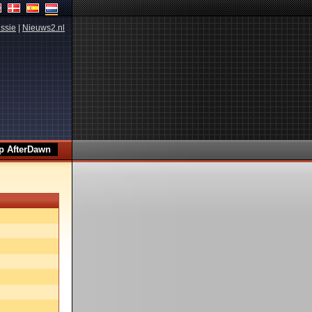
ssie
|
Nieuws2.nl