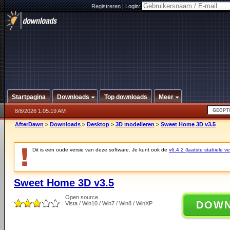
Registreren
|
Login:
Startpagina
Downloads
Top downloads
Meer
8/8/2026 1:05:19 AM
AfterDawn
>
Downloads
>
Desktop
>
3D modelleren
>
Sweet Home 3D v3.5
Dit is een oude versie van deze software. Je kunt ook de
v6.4.2 (laatste stabiele ve
Sweet Home 3D v3.5
Open source
DOW
Vista / Win10 / Win7 / Win8 / WinXP