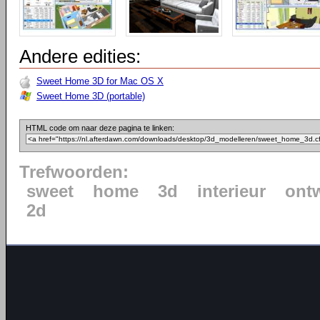
Andere edities:
Sweet Home 3D for Mac OS X
Sweet Home 3D (portable)
HTML code om naar deze pagina te linken:
Trefwoorden:
sweet
home
3d
interieur
ont
2d