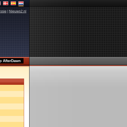
ssie
|
Nieuws2.nl