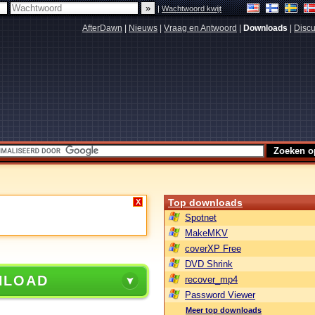
|
Wachtwoord kwijt
AfterDawn
|
Nieuws
|
Vraag en Antwoord
|
Downloads
|
Discu
Top downloads
X
Spotnet
MakeMKV
coverXP Free
DVD Shrink
NLOAD
recover_mp4
Password Viewer
Meer top downloads