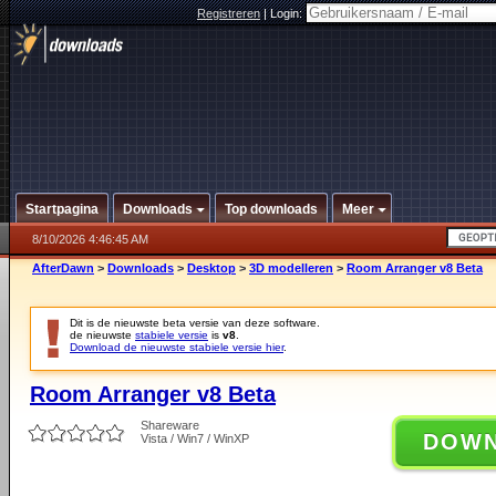
Registreren
|
Login:
Startpagina
Downloads
Top downloads
Meer
8/10/2026 4:46:45 AM
AfterDawn
>
Downloads
>
Desktop
>
3D modelleren
>
Room Arranger v8 Beta
Dit is de nieuwste beta versie van deze software.
de nieuwste
stabiele versie
is
v8
.
Download de nieuwste stabiele versie hier
.
Room Arranger v8 Beta
Shareware
DOW
Vista / Win7 / WinXP