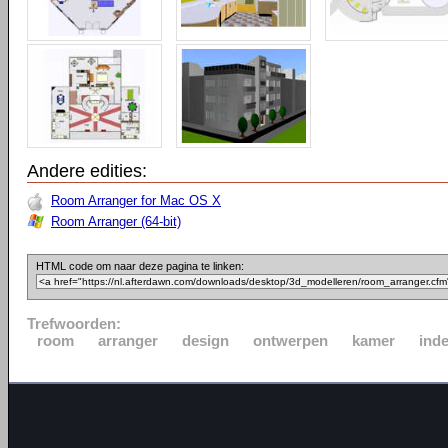
Andere edities:
Room Arranger for Mac OS X
Room Arranger (64-bit)
HTML code om naar deze pagina te linken:
Trefwoorden:
room
arranger
design
ontwerpen
kamer
ind