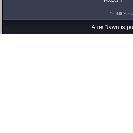
Nieuws2.nl
© 1999-2026
AfterDawn is p