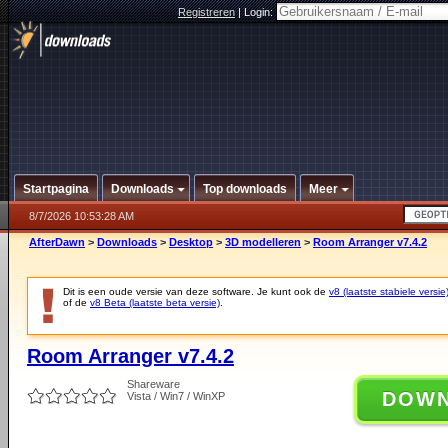
Registreren
|
Login:
Startpagina
Downloads
Top downloads
Meer
8/7/2026 10:53:28 AM
AfterDawn
>
Downloads
>
Desktop
>
3D modelleren
>
Room Arranger v7.4.2
Dit is een oude versie van deze software. Je kunt ook de
v8 (laatste stabiele versie
of de
v8 Beta (laatste beta versie)
.
Room Arranger v7.4.2
Shareware
DOW
Vista / Win7 / WinXP