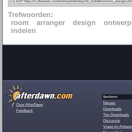
Trefwoorden:
room
arranger
design
ontwerp
indelen
Sections:
Nieuws
Over AfterDawn
Downloads
Feedback
Top Downloads
Discussie
Vraag en Antwoo