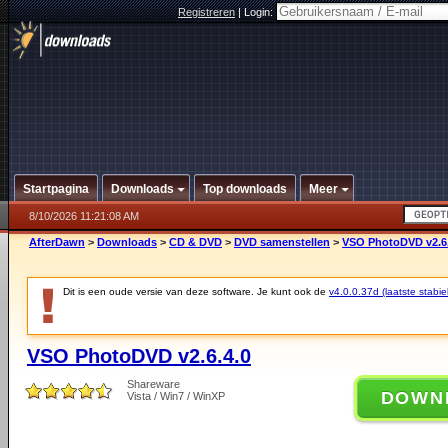
Registreren
|
Login:
Startpagina
Downloads
Top downloads
Meer
8/10/2026 11:21:08 AM
AfterDawn
>
Downloads
>
CD & DVD
>
DVD samenstellen
>
VSO PhotoDVD v2.6.
Dit is een oude versie van deze software. Je kunt ook de
v4.0.0.37d (laatste stabie
VSO PhotoDVD v2.6.4.0
Shareware
DOWN
Vista / Win7 / WinXP