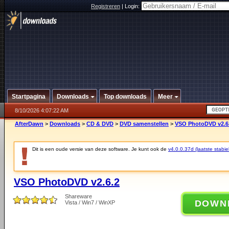
Registreren
|
Login:
Startpagina
Downloads
Top downloads
Meer
8/10/2026 4:07:22 AM
AfterDawn
>
Downloads
>
CD & DVD
>
DVD samenstellen
>
VSO PhotoDVD v2.6
Dit is een oude versie van deze software. Je kunt ook de
v4.0.0.37d (laatste stabie
VSO PhotoDVD v2.6.2
Shareware
DOWN
Vista / Win7 / WinXP