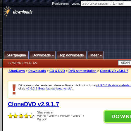
Registreren
|
Login:
Startpagina
Downloads
Top downloads
Meer
8/7/2026 9:23:46 AM
AfterDawn
>
Downloads
>
CD & DVD
>
DVD samenstellen
>
CloneDVD v2.9.1.7
Dit is een oude versie van deze software. Je kunt ook de
v2.9.3.0 (laatste stabiele 
of de
v2.9.3.1 Beta (laatste beta versie)
.
CloneDVD v2.9.1.7
Shareware
DOWN
Win2k / Win98 / WinME / WinNT /
WinXP