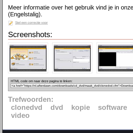
Meer informatie over het gebruik vind je in onz
(Engelstalig).
Stel een correctie voor
Screenshots:
HTML code om naar deze pagina te linken:
Trefwoorden:
clonedvd
dvd
kopie
software
video