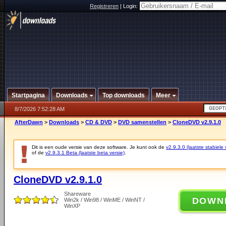
Registreren
|
Login:
Startpagina
Downloads
Top downloads
Meer
8/7/2026 7:52:28 AM
AfterDawn
>
Downloads
>
CD & DVD
>
DVD samenstellen
>
CloneDVD v2.9.1.0
Dit is een oude versie van deze software. Je kunt ook de
v2.9.3.0 (laatste stabiele 
of de
v2.9.3.1 Beta (laatste beta versie)
.
CloneDVD v2.9.1.0
Shareware
DOWN
Win2k / Win98 / WinME / WinNT /
WinXP