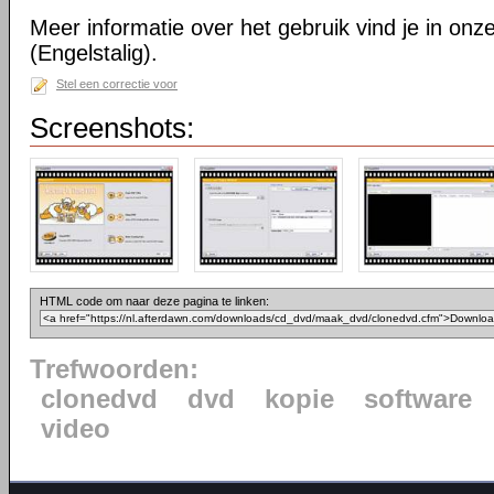
Meer informatie over het gebruik vind je in onz
(Engelstalig).
Stel een correctie voor
Screenshots:
HTML code om naar deze pagina te linken:
Trefwoorden:
clonedvd
dvd
kopie
software
video