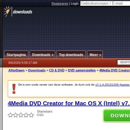
Registreren
|
Login:
Startpagina
Downloads
Top downloads
Meer
8/6/2026 9:59:17 AM
AfterDawn
>
Downloads
>
CD & DVD
>
DVD samenstellen
>
4Media DVD Creator 
Dit is een oude versie van deze software. Je kunt ook de
v7.1.4.20131209 (laatste 
4Media DVD Creator for Mac OS X (Intel) v7
Shareware
DOWN
OSX