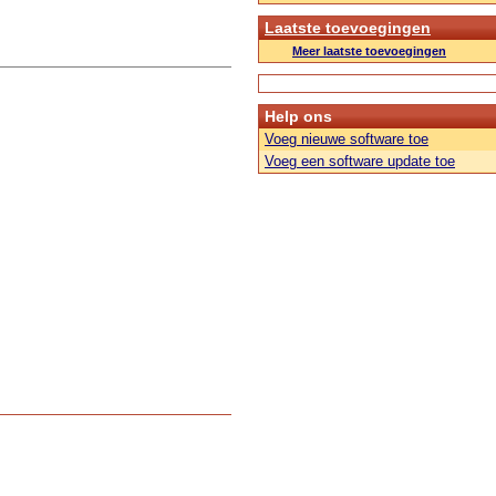
Laatste toevoegingen
Meer laatste toevoegingen
Help ons
Voeg nieuwe software toe
Voeg een software update toe