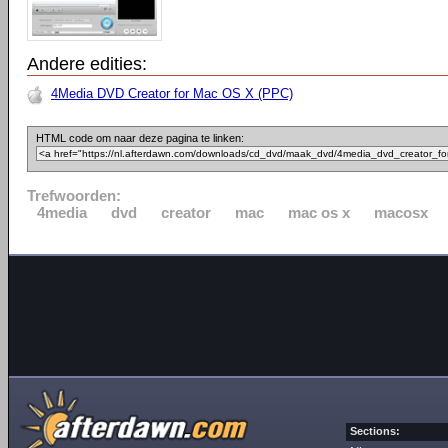
Andere edities:
4Media DVD Creator for Mac OS X (PPC)
HTML code om naar deze pagina te linken:
Trefwoorden:
4media
dvd
creator
mac
mac os x
macosx
Sections: