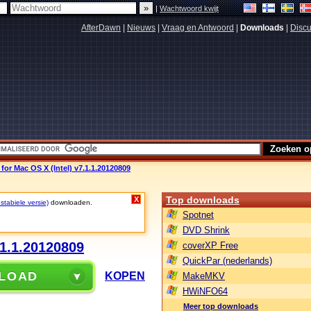
|
Wachtwoord kwijt
AfterDawn
|
Nieuws
|
Vraag en Antwoord
|
Downloads
|
Discu
for Mac OS X (Intel) v7.1.1.20120809
Top downloads
X
stabiele versie)
downloaden.
Spotnet
DVD Shrink
.1.1.20120809
coverXP Free
QuickPar (nederlands)
LOAD
KOPEN
MakeMKV
HWiNFO64
Meer top downloads