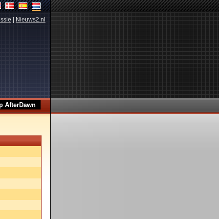
ssie
|
Nieuws2.nl