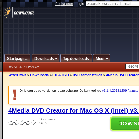
Registreren
|
Login:
Startpagina
Downloads
Top downloads
Meer
8/7/2026 7:11:59 AM
AfterDawn
>
Downloads
>
CD & DVD
>
DVD samenstellen
>
4Media DVD Creator 
Dit is een oude versie van deze software. Je kunt ook de
v7.1.4.20131209 (laatste 
4Media DVD Creator for Mac OS X (Intel) v3.
Shareware
DOWN
OSX