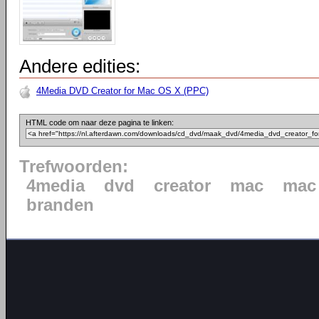
Andere edities:
4Media DVD Creator for Mac OS X (PPC)
HTML code om naar deze pagina te linken:
Trefwoorden:
4media
dvd
creator
mac
mac 
branden