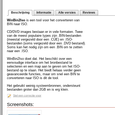
Beschrijving
Informatie
Alle versies
Reviews
WinBin2Iso
is een tool voor het converteren van
BIN naar ISO.
CD/DVD images bestaan er in vele formaten. Twee
van de meest populaire types zijn .BIN-bestanden
(meestal vergezeld door een .CUE) en .ISO-
bestanden (soms vergezeld door een .DVD bestand).
Soms kan het nodig zijn om een .BIN om te zetten
naar een .ISO.
WinBin2Iso doet dat. Het beschikt over een
eenvoudige interface om het bronbestand te
selecteren en een map aan te geven om het ISO-
bestand op te slaan. Het biedt helaas verder geen
geavanceerde functies, maar om snel een BIN te
converteren naar ISO is dit de tool.
Het gebruikt weinig systeembronnen, ondersteunt
bestanden groter dan 2GB en is erg klein.
Stel een correctie voor
Screenshots: