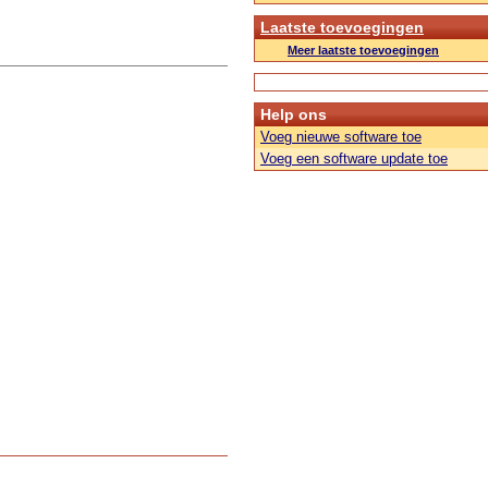
Laatste toevoegingen
Meer laatste toevoegingen
Help ons
Voeg nieuwe software toe
Voeg een software update toe