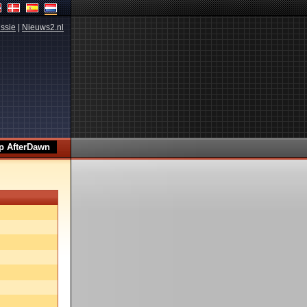
ssie
|
Nieuws2.nl