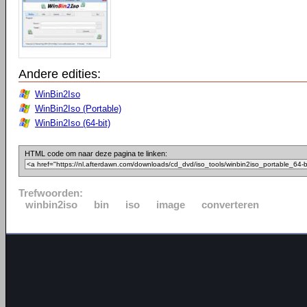
Andere edities:
WinBin2Iso
WinBin2Iso (Portable)
WinBin2Iso (64-bit)
HTML code om naar deze pagina te linken:
Trefwoorden:
winbin2iso
bin
iso
image
converteren