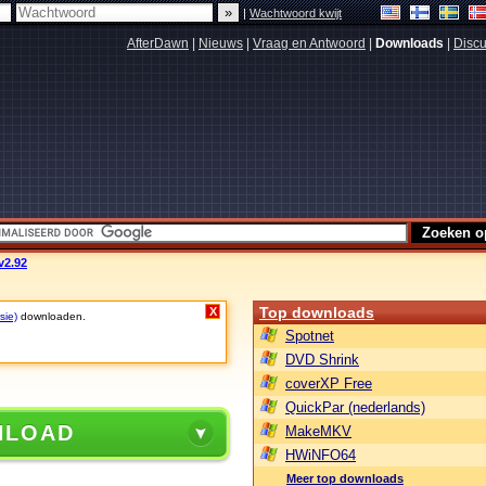
|
Wachtwoord kwijt
AfterDawn
|
Nieuws
|
Vraag en Antwoord
|
Downloads
|
Discu
v2.92
Top downloads
X
sie)
downloaden.
Spotnet
DVD Shrink
coverXP Free
QuickPar (nederlands)
NLOAD
MakeMKV
HWiNFO64
Meer top downloads