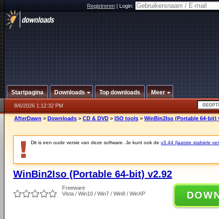
Registreren
|
Login:
Startpagina
Downloads
Top downloads
Meer
8/6/2026 1:12:32 PM
AfterDawn
>
Downloads
>
CD & DVD
>
ISO tools
>
WinBin2Iso (Portable 64-bit) 
Dit is een oude versie van deze software. Je kunt ook de
v3.44 (laatste stabiele ver
WinBin2Iso (Portable 64-bit) v2.92
Freeware
DOW
Vista / Win10 / Win7 / Win8 / WinXP