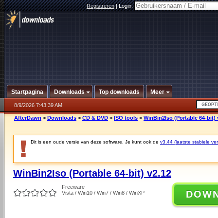
Registreren
|
Login:
Startpagina
Downloads
Top downloads
Meer
8/9/2026 7:43:39 AM
AfterDawn
>
Downloads
>
CD & DVD
>
ISO tools
>
WinBin2Iso (Portable 64-bit) 
Dit is een oude versie van deze software. Je kunt ook de
v3.44 (laatste stabiele ver
WinBin2Iso (Portable 64-bit) v2.12
Freeware
DOW
Vista / Win10 / Win7 / Win8 / WinXP