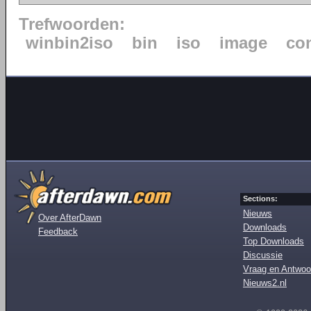
Trefwoorden:
winbin2iso
bin
iso
image
co
Sections:
Nieuws
Over AfterDawn
Downloads
Feedback
Top Downloads
Discussie
Vraag en Antwoo
Nieuws2.nl