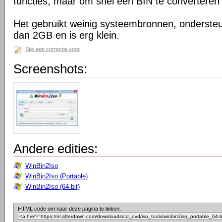
functies, maar om snel een BIN te converteren n
Het gebruikt weinig systeembronnen, onderste
dan 2GB en is erg klein.
Stel een correctie voor
Screenshots:
Andere edities:
WinBin2Iso
WinBin2Iso (Portable)
WinBin2Iso (64-bit)
HTML code om naar deze pagina te linken: