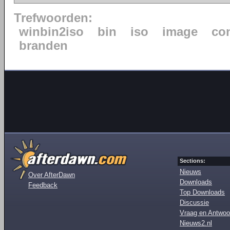
Trefwoorden:
winbin2iso
bin
iso
image
co
branden
Sections:
Nieuws
Over AfterDawn
Downloads
Feedback
Top Downloads
Discussie
Vraag en Antwoo
Nieuws2.nl