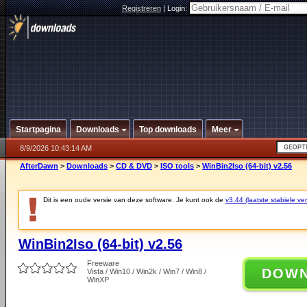
Registreren
|
Login:
Startpagina
Downloads
Top downloads
Meer
8/9/2026 10:43:14 AM
AfterDawn
>
Downloads
>
CD & DVD
>
ISO tools
>
WinBin2Iso (64-bit) v2.56
Dit is een oude versie van deze software. Je kunt ook de
v3.44 (laatste stabiele ver
WinBin2Iso (64-bit) v2.56
Freeware
DOW
Vista / Win10 / Win2k / Win7 / Win8 /
WinXP