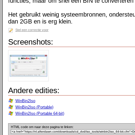
functies, maar om snel een BIN te converteren n
Het gebruikt weinig systeembronnen, onderste
dan 2GB en is erg klein.
Stel een correctie voor
Screenshots:
Andere edities:
WinBin2Iso
WinBin2Iso (Portable)
WinBin2Iso (Portable 64-bit)
HTML code om naar deze pagina te linken: