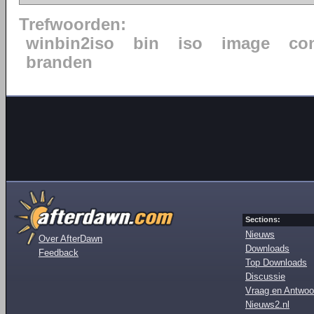
Trefwoorden:
winbin2iso
bin
iso
image
co
branden
Sections:
Nieuws
Over AfterDawn
Downloads
Feedback
Top Downloads
Discussie
Vraag en Antwoo
Nieuws2.nl