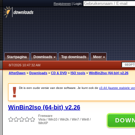
Registreren
|
Login:
Startpagina
Downloads
Top downloads
Meer
8/7/2026 10:47:32 AM
AfterDawn
>
Downloads
>
CD & DVD
>
ISO tools
>
WinBin2Iso (64-bit) v2.26
Dit is een oude versie van deze software. Je kunt ook de
v3.44 (laatste stabiele ver
WinBin2Iso (64-bit) v2.26
Freeware
DOW
Vista / Win10 / Win2k / Win7 / Win8 /
WinXP