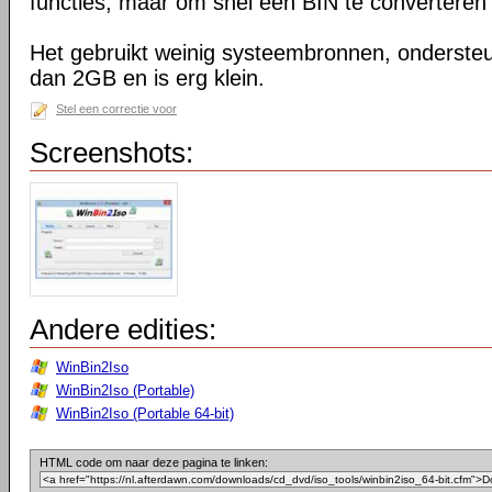
functies, maar om snel een BIN te converteren n
Het gebruikt weinig systeembronnen, onderste
dan 2GB en is erg klein.
Stel een correctie voor
Screenshots:
Andere edities:
WinBin2Iso
WinBin2Iso (Portable)
WinBin2Iso (Portable 64-bit)
HTML code om naar deze pagina te linken: