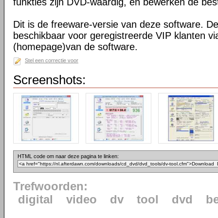
funkties zijn DVD-waardig, en bewerken de bes
Dit is de freeware-versie van deze software. De 
beschikbaar voor geregistreerde VIP klanten vi
(homepage)van de software.
Stel een correctie voor
Screenshots:
HTML code om naar deze pagina te linken:
Trefwoorden:
digital
video
dv
tool
dvd
b