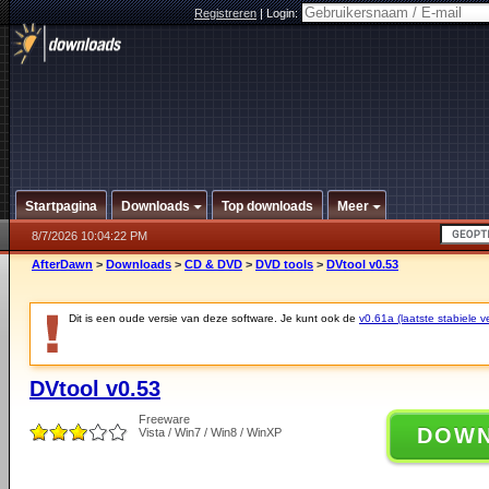
Registreren
|
Login:
Startpagina
Downloads
Top downloads
Meer
8/7/2026 10:04:22 PM
AfterDawn
>
Downloads
>
CD & DVD
>
DVD tools
>
DVtool v0.53
Dit is een oude versie van deze software. Je kunt ook de
v0.61a (laatste stabiele ve
DVtool v0.53
Freeware
DOW
Vista / Win7 / Win8 / WinXP