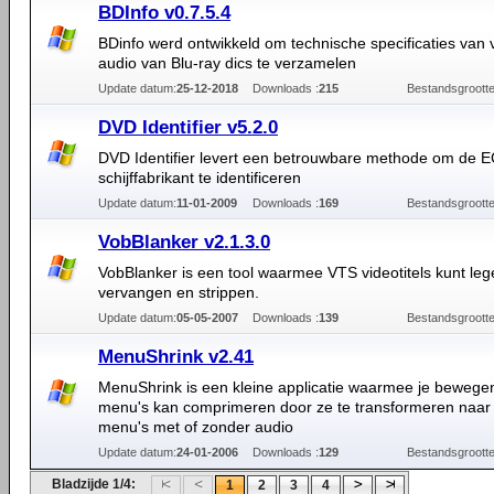
BDInfo v0.7.5.4
BDinfo werd ontwikkeld om technische specificaties van 
audio van Blu-ray dics te verzamelen
Update datum:
25-12-2018
Downloads :
215
Bestandsgrootte
DVD Identifier v5.2.0
DVD Identifier levert een betrouwbare methode om de
schijffabrikant te identificeren
Update datum:
11-01-2009
Downloads :
169
Bestandsgrootte
VobBlanker v2.1.3.0
VobBlanker is een tool waarmee VTS videotitels kunt leg
vervangen en strippen.
Update datum:
05-05-2007
Downloads :
139
Bestandsgrootte
MenuShrink v2.41
MenuShrink is een kleine applicatie waarmee je beweg
menu's kan comprimeren door ze te transformeren naar 
menu's met of zonder audio
Update datum:
24-01-2006
Downloads :
129
Bestandsgrootte
Bladzijde 1/4:
1
2
3
4