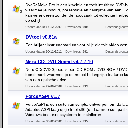
DvdReMake Pro is een krachtig en toch intuitieve DVD-
waarmee je inhoud, presentatie en navigatie van een DV
kan veranderen zonder de noodzaak tot volledige herbe
de schijf
Update datum:
17-12-2007
Downloads :
390
Bestandsgrootte
DVtool v0.61a
Een briljant instrumentarium voor al je digitale video we
Update datum:
10-12-2012
Downloads :
381
Bestandsgrootte
Nero CD-DVD Speed v4.7.7.16
Nero CD/DVD Speed is een CD-ROM / DVD-ROM / DVDR
benchmark waarmee je de meest belangrijke features ku
van een optische drive.
Update datum:
27-09-2008
Downloads :
333
Bestandsgrootte
ForceASPI v1.7
ForceASPI is een suite van scripts, ontworpen om de laa
Adaptec ASPI laag op je Intel x86 (of daarmee compatibel
Windows besturingssysteem te installeren.
Update datum:
08-02-2002
Downloads :
295
Bestandsgrootte