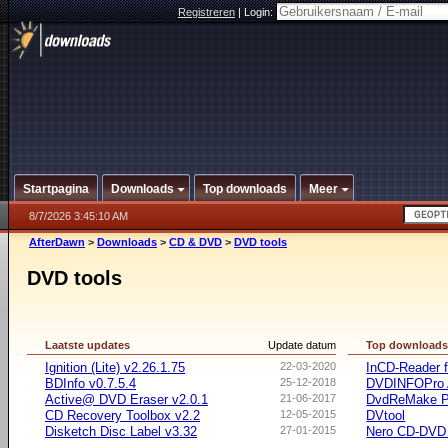
Registreren
|
Login:
Startpagina
Downloads
Top downloads
Meer
8/7/2026 3:45:10 AM
AfterDawn
>
Downloads
>
CD & DVD
>
DVD tools
DVD tools
Laatste updates
Update datum
Top download
Ignition (Lite) v2.26.1.75
22-03-2020
InCD-Reader f
BDInfo v0.7.5.4
25-12-2018
DVDINFOPro A
Active@ DVD Eraser v2.0.1
21-06-2017
DvdReMake P
CD Recovery Toolbox v2.2
12-05-2015
DVtool
Disketch Disc Label v3.32
27-01-2015
Nero CD-DVD