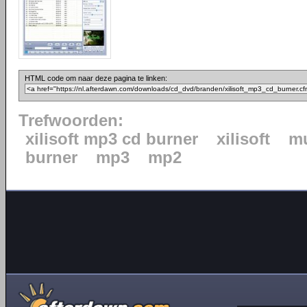
HTML code om naar deze pagina te linken:
Trefwoorden:
xilisoft mp3 cd burner
xilisoft
mu
burner
mp3
mp2