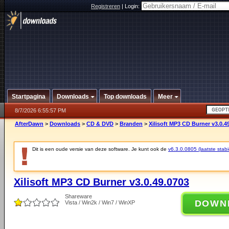
Registreren
|
Login:
Startpagina
Downloads
Top downloads
Meer
8/7/2026 6:55:57 PM
AfterDawn
>
Downloads
>
CD & DVD
>
Branden
>
Xilisoft MP3 CD Burner v3.0.4
Dit is een oude versie van deze software. Je kunt ook de
v6.3.0.0805 (laatste stabi
Xilisoft MP3 CD Burner v3.0.49.0703
Shareware
DOWN
Vista / Win2k / Win7 / WinXP