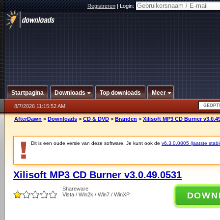
Registreren
|
Login:
Startpagina
Downloads
Top downloads
Meer
8/7/2026 11:15:52 AM
AfterDawn
>
Downloads
>
CD & DVD
>
Branden
>
Xilisoft MP3 CD Burner v3.0.4
Dit is een oude versie van deze software. Je kunt ook de
v6.3.0.0805 (laatste stabi
Xilisoft MP3 CD Burner v3.0.49.0531
Shareware
DOWN
Vista / Win2k / Win7 / WinXP