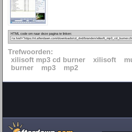
HTML code om naar deze pagina te linken:
Trefwoorden:
xilisoft mp3 cd burner
xilisoft
mu
burner
mp3
mp2