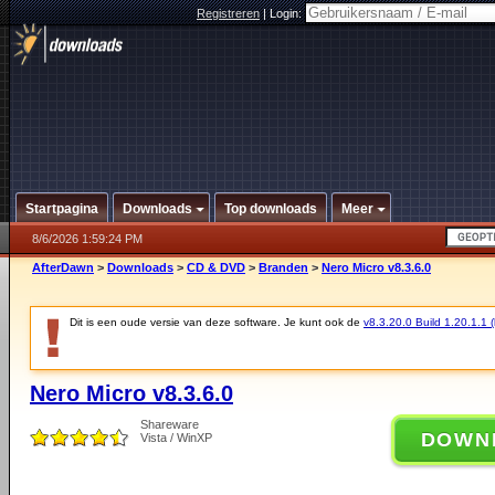
Registreren
|
Login:
Startpagina
Downloads
Top downloads
Meer
8/6/2026 1:59:24 PM
AfterDawn
>
Downloads
>
CD & DVD
>
Branden
>
Nero Micro v8.3.6.0
Dit is een oude versie van deze software. Je kunt ook de
v8.3.20.0 Build 1.20.1.1 (
Nero Micro v8.3.6.0
Shareware
DOWN
Vista / WinXP