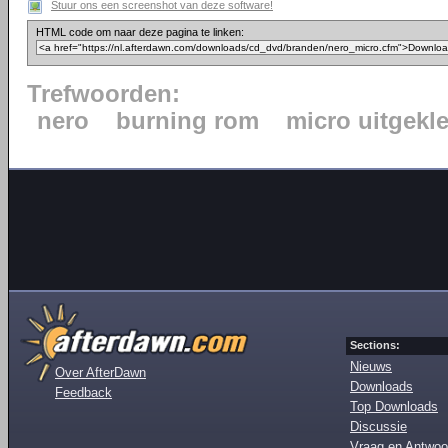
Stuur ons een screenshot van deze software!
HTML code om naar deze pagina te linken:
Trefwoorden:
nero
burning rom
micro uitgekl
Sections:
Nieuws
Over AfterDawn
Downloads
Feedback
Top Downloads
Discussie
Vraag en Antwoo