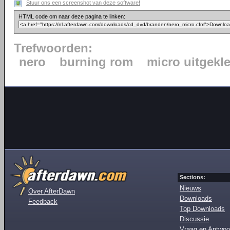
Stuur ons een screenshot van deze software!
HTML code om naar deze pagina te linken:
Trefwoorden:
nero
burning rom
micro uitgekl
Sections:
Nieuws
Over AfterDawn
Downloads
Feedback
Top Downloads
Discussie
Vraag en Antwoo