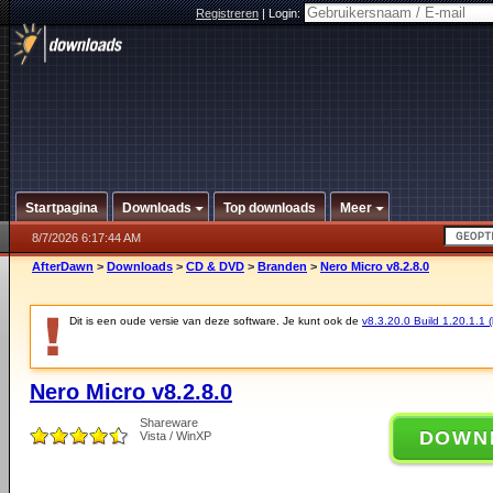
Registreren
|
Login:
Startpagina
Downloads
Top downloads
Meer
8/7/2026 6:17:44 AM
AfterDawn
>
Downloads
>
CD & DVD
>
Branden
>
Nero Micro v8.2.8.0
Dit is een oude versie van deze software. Je kunt ook de
v8.3.20.0 Build 1.20.1.1 (
Nero Micro v8.2.8.0
Shareware
DOWN
Vista / WinXP