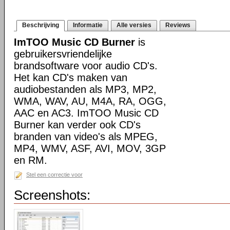
Beschrijving
Informatie
Alle versies
Reviews
ImTOO Music CD Burner
is
gebruikersvriendelijke
brandsoftware voor audio CD's.
Het kan CD's maken van
audiobestanden als MP3, MP2,
WMA, WAV, AU, M4A, RA, OGG,
AAC en AC3. ImTOO Music CD
Burner kan verder ook CD's
branden van video's als MPEG,
MP4, WMV, ASF, AVI, MOV, 3GP
en RM.
Stel een correctie voor
Screenshots: