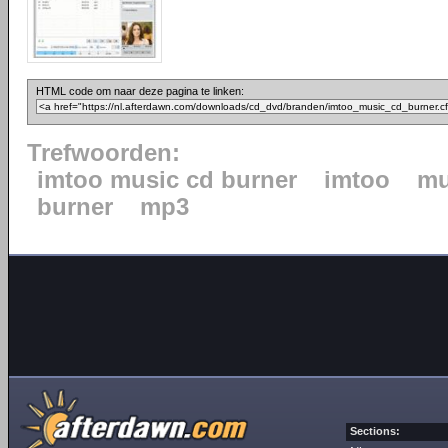
HTML code om naar deze pagina te linken:
Trefwoorden:
imtoo music cd burner
imtoo
mu
burner
mp3
Sections: