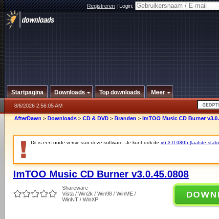
Registreren
|
Login:
Startpagina
Downloads
Top downloads
Meer
8/6/2026 2:56:05 AM
AfterDawn
>
Downloads
>
CD & DVD
>
Branden
>
ImTOO Music CD Burner v3.0.
Dit is een oude versie van deze software. Je kunt ook de
v6.3.0.0805 (laatste stabi
ImTOO Music CD Burner v3.0.45.0808
Shareware
DOWN
Vista / Win2k / Win98 / WinME /
WinNT / WinXP