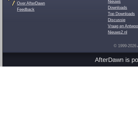
Nieuws
Over AfterDawn
Downloads
Feedback
Top Downloads
Discussie
Vraag en Antwoo
Nieuws2.nl
© 1999-2026
AfterDawn is p