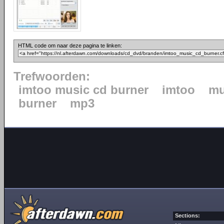
HTML code om naar deze pagina te linken:
Trefwoorden:
imtoo music cd burner
imtoo
mu
burner
mp3
Sections: