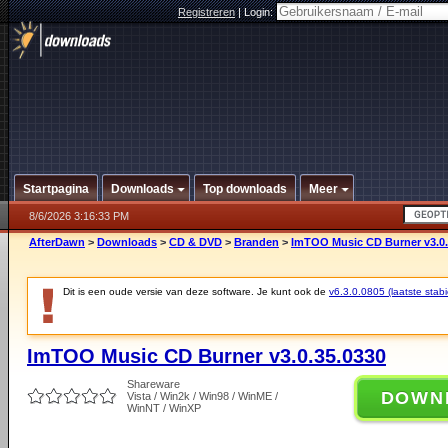
Registreren
|
Login:
Startpagina
Downloads
Top downloads
Meer
8/6/2026 3:16:33 PM
AfterDawn
>
Downloads
>
CD & DVD
>
Branden
>
ImTOO Music CD Burner v3.0.
Dit is een oude versie van deze software. Je kunt ook de
v6.3.0.0805 (laatste stabi
ImTOO Music CD Burner v3.0.35.0330
Shareware
DOWN
Vista / Win2k / Win98 / WinME /
WinNT / WinXP