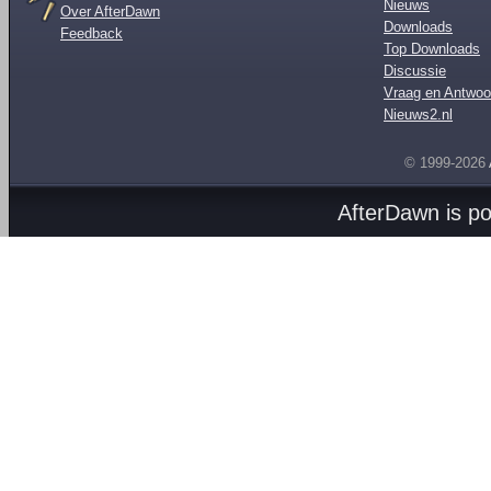
Nieuws
Over AfterDawn
Downloads
Feedback
Top Downloads
Discussie
Vraag en Antwoo
Nieuws2.nl
© 1999-2026
AfterDawn is p