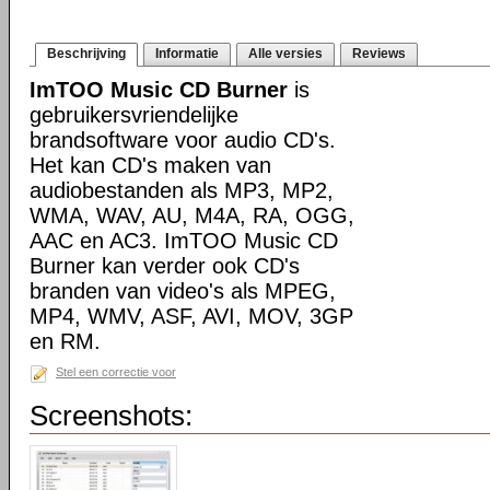
Beschrijving
Informatie
Alle versies
Reviews
ImTOO Music CD Burner
is
gebruikersvriendelijke
brandsoftware voor audio CD's.
Het kan CD's maken van
audiobestanden als MP3, MP2,
WMA, WAV, AU, M4A, RA, OGG,
AAC en AC3. ImTOO Music CD
Burner kan verder ook CD's
branden van video's als MPEG,
MP4, WMV, ASF, AVI, MOV, 3GP
en RM.
Stel een correctie voor
Screenshots: