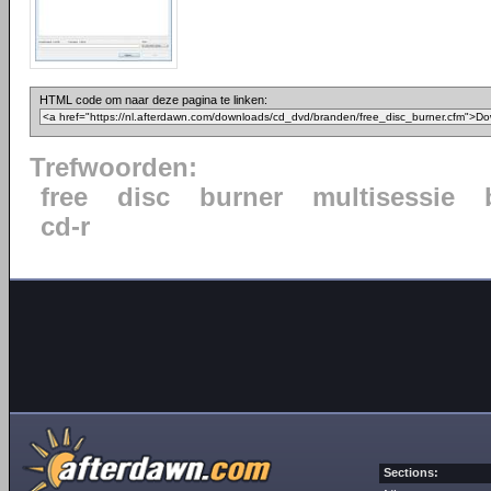
HTML code om naar deze pagina te linken:
Trefwoorden:
free
disc
burner
multisessie
cd-r
Sections: