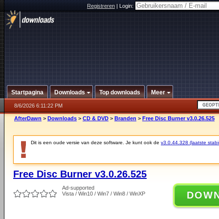
Registreren
|
Login:
Startpagina
Downloads
Top downloads
Meer
8/6/2026 6:11:22 PM
AfterDawn
>
Downloads
>
CD & DVD
>
Branden
>
Free Disc Burner v3.0.26.525
Dit is een oude versie van deze software. Je kunt ook de
v3.0.44.328 (laatste stabi
Free Disc Burner v3.0.26.525
Ad-supported
DOW
Vista / Win10 / Win7 / Win8 / WinXP