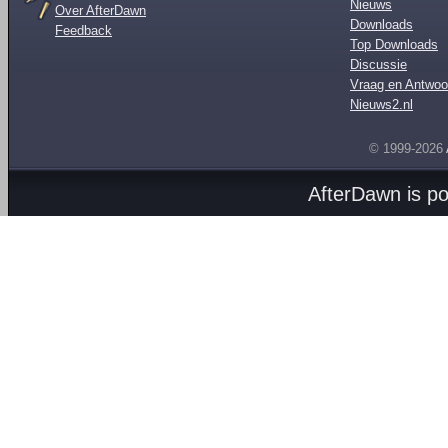
Nieuws
Over AfterDawn
Downloads
Feedback
Top Downloads
Discussie
Vraag en Antwoo
Nieuws2.nl
© 1999-2026
AfterDawn is p