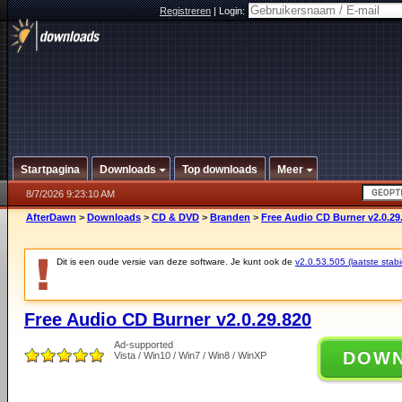
Registreren
|
Login:
Startpagina
Downloads
Top downloads
Meer
8/7/2026 9:23:10 AM
AfterDawn
>
Downloads
>
CD & DVD
>
Branden
>
Free Audio CD Burner v2.0.29
Dit is een oude versie van deze software. Je kunt ook de
v2.0.53.505 (laatste stabi
Free Audio CD Burner v2.0.29.820
Ad-supported
DOW
Vista / Win10 / Win7 / Win8 / WinXP