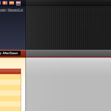
ssie
|
Nieuws2.nl