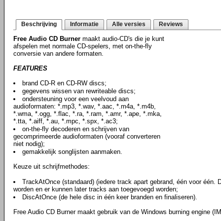
Beschrijving
Informatie
Alle versies
Reviews
Free Audio CD Burner
maakt audio-CD's die je kunt
afspelen met normale CD-spelers, met on-the-fly
conversie van andere formaten.
FEATURES
brand CD-R en CD-RW discs;
gegevens wissen van rewriteable discs;
ondersteuning voor een veelvoud aan
audioformaten: *.mp3, *.wav, *.aac, *.m4a, *.m4b,
*.wma, *.ogg, *.flac, *.ra, *.ram, *.amr, *.ape, *.mka,
*.tta, *.aiff, *.au, *.mpc, *.spx, *.ac3;
on-the-fly decoderen en schrijven van
gecomprimeerde audioformaten (vooraf converteren
niet nodig);
gemakkelijk songlijsten aanmaken.
Keuze uit schrijfmethodes:
TrackAtOnce (standaard) (iedere track apart gebrand, één voor één. De
worden en er kunnen later tracks aan toegevoegd worden;
DiscAtOnce (de hele disc in één keer branden en finaliseren).
Free Audio CD Burner maakt gebruik van de Windows burning engine (I