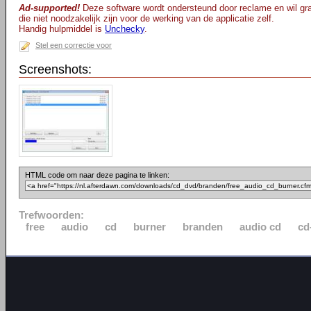
Ad-supported!
Deze software wordt ondersteund door reclame en wil gra
die niet noodzakelijk zijn voor de werking van de applicatie zelf.
Handig hulpmiddel is
Unchecky
.
Stel een correctie voor
Screenshots:
HTML code om naar deze pagina te linken:
Trefwoorden:
free
audio
cd
burner
branden
audio cd
cd