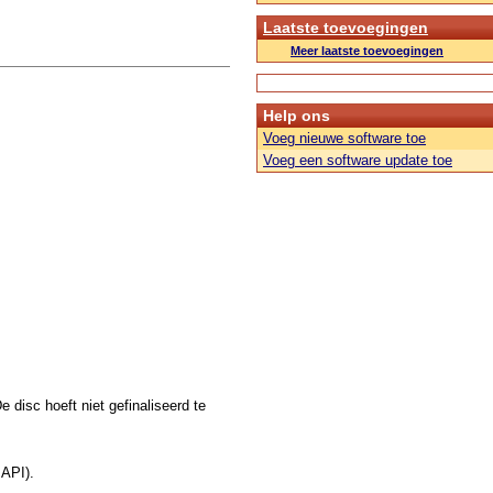
Laatste toevoegingen
Meer laatste toevoegingen
Help ons
Voeg nieuwe software toe
Voeg een software update toe
 disc hoeft niet gefinaliseerd te
MAPI).