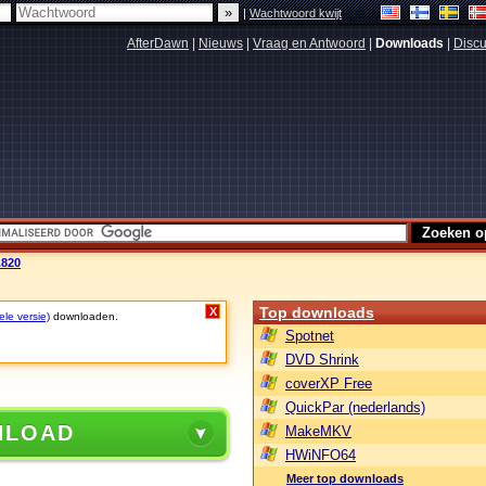
|
Wachtwoord kwijt
AfterDawn
|
Nieuws
|
Vraag en Antwoord
|
Downloads
|
Discu
.820
Top downloads
X
ele versie)
downloaden.
Spotnet
DVD Shrink
coverXP Free
QuickPar (nederlands)
NLOAD
MakeMKV
HWiNFO64
Meer top downloads