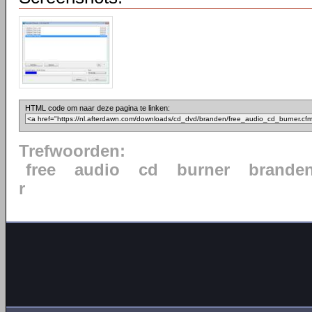
HTML code om naar deze pagina te linken:
Trefwoorden:
free
audio
cd
burner
brande
r