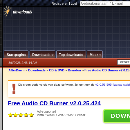
Registreren
|
Login:
Startpagina
Downloads
Top downloads
Meer
8/6/2026 2:46:14 AM
AfterDawn
>
Downloads
>
CD & DVD
>
Branden
>
Free Audio CD Burner v2.0.25
Dit is een oude versie van deze software. Je kunt ook de
v2.0.53.505 (laatste stabi
Free Audio CD Burner v2.0.25.424
Ad-supported
DOW
Vista / Win10 / Win7 / Win8 / WinXP