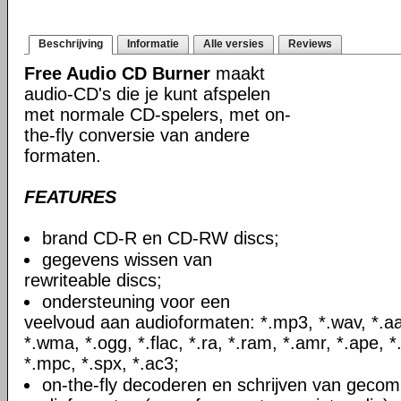
Beschrijving
Informatie
Alle versies
Reviews
Free Audio CD Burner
maakt
audio-CD's die je kunt afspelen
met normale CD-spelers, met on-
the-fly conversie van andere
formaten.
FEATURES
brand CD-R en CD-RW discs;
gegevens wissen van
rewriteable discs;
ondersteuning voor een
veelvoud aan audioformaten: *.mp3, *.wav, *.a
*.wma, *.ogg, *.flac, *.ra, *.ram, *.amr, *.ape, *.
*.mpc, *.spx, *.ac3;
on-the-fly decoderen en schrijven van geco