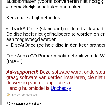
audioformaten (vooraf converteren niet nodig);
gemakkelijk songlijsten aanmaken.
Keuze uit schrijfmethodes:
TrackAtOnce (standaard) (iedere track apart
De disc hoeft niet gefinaliseerd te worden en er
aan toegevoegd worden;
DiscAtOnce (de hele disc in één keer branden
Free Audio CD Burner maakt gebruik van de W
(IMAPI).
Ad-supported!
Deze software wordt ondersteu
graag software van derden installeren, die niet 
de werking van de applicatie zelf.
Handig hulpmiddel is
Unchecky
.
Stel een correctie voor
Screenshots: