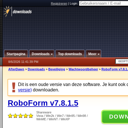
Registreren
|
Login:
Startpagina
Downloads
Top downloads
Meer
8/6/2026 11:41:39 PM
AfterDawn
>
Downloads
>
Beveiliging
>
Wachtwoordbeheer
>
RoboForm v7.8.1
Dit is een oude versie van deze software. Je kunt ook
versie)
downloaden.
RoboForm v7.8.1.5
Shareware
DOW
Vista / Win2k / Win7 / Win95 / Win98 /
WinME / WinNT / WinXP