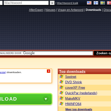
|
Wachtwoord kwijt
AfterDawn
|
Nieuws
|
Vraag en Antwoord
|
Downloads
|
Discu
Top downloads
X
ersie)
downloaden.
Spotnet
DVD Shrink
coverXP Free
QuickPar (nederlands)
NLOAD
MakeMKV
HWiNFO64
Meer top downloads