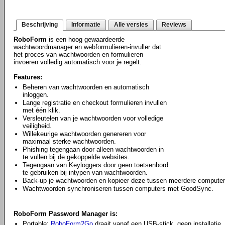
Beschrijving
Informatie
Alle versies
Reviews
RoboForm
is een hoog gewaardeerde
wachtwoordmanager en webformulieren-invuller dat
het proces van wachtwoorden en formulieren
invoeren volledig automatisch voor je regelt.
Features:
Beheren van wachtwoorden en automatisch
inloggen.
Lange registratie en checkout formulieren invullen
met één klik.
Versleutelen van je wachtwoorden voor volledige
veiligheid.
Willekeurige wachtwoorden genereren voor
maximaal sterke wachtwoorden.
Phishing tegengaan door alleen wachtwoorden in
te vullen bij de gekoppelde websites.
Tegengaan van Keyloggers door geen toetsenbord
te gebruiken bij intypen van wachtwoorden.
Back-up je wachtwoorden en kopieer deze tussen meerdere computer
Wachtwoorden synchroniseren tussen computers met GoodSync.
RoboForm Password Manager is:
Portable:
RoboForm2Go
draait vanaf een USB-stick, geen installatie.