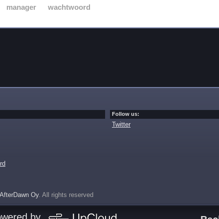
manager
wachtwoord
Follow us:
Twitter
rd
AfterDawn Oy
. All rights reserved
owered by