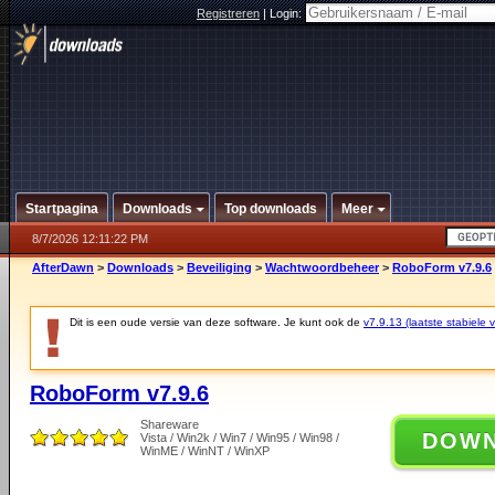
Registreren
|
Login:
Startpagina
Downloads
Top downloads
Meer
8/7/2026 12:11:22 PM
AfterDawn
>
Downloads
>
Beveiliging
>
Wachtwoordbeheer
>
RoboForm v7.9.6
Dit is een oude versie van deze software. Je kunt ook de
v7.9.13 (laatste stabiele v
RoboForm v7.9.6
Shareware
DOW
Vista / Win2k / Win7 / Win95 / Win98 /
WinME / WinNT / WinXP