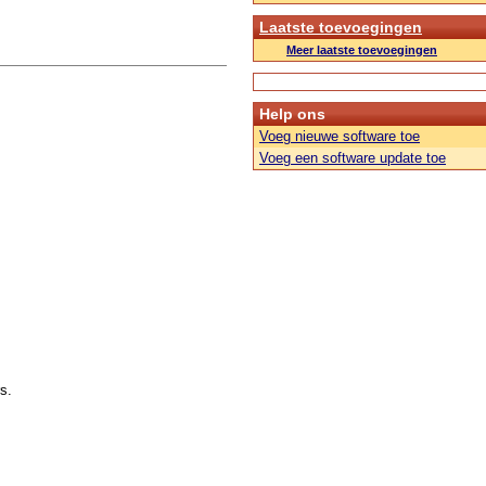
Laatste toevoegingen
Meer laatste toevoegingen
Help ons
Voeg nieuwe software toe
Voeg een software update toe
s.