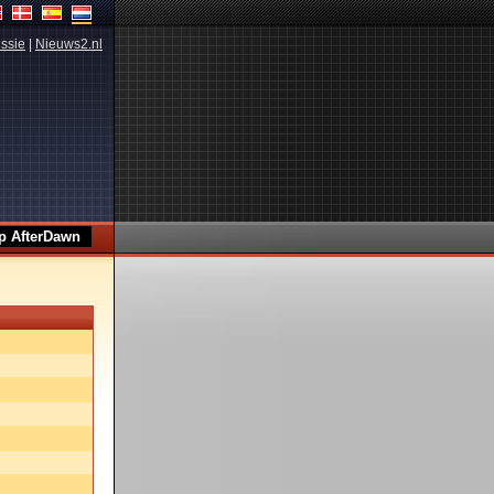
ssie
|
Nieuws2.nl