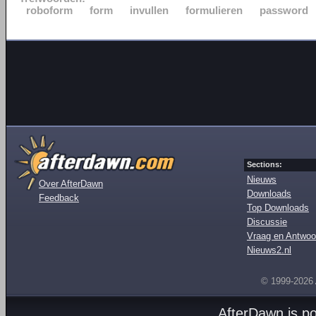
roboform
form
invullen
formulieren
password
Sections:
Nieuws
Over AfterDawn
Downloads
Feedback
Top Downloads
Discussie
Vraag en Antwoo
Nieuws2.nl
© 1999-2026
AfterDawn is p