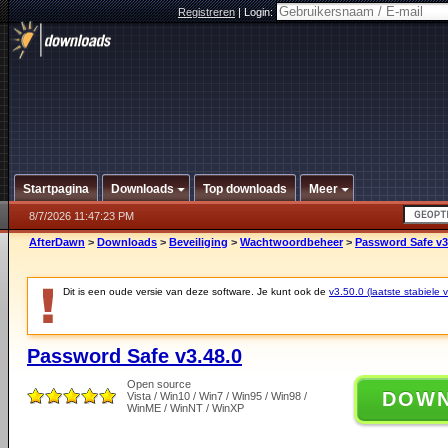
Registreren
|
Login:
Startpagina
Downloads
Top downloads
Meer
8/7/2026 11:47:23 PM
AfterDawn
>
Downloads
>
Beveiliging
>
Wachtwoordbeheer
>
Password Safe v3
Dit is een oude versie van deze software. Je kunt ook de
v3.50.0 (laatste stabiele v
Password Safe v3.48.0
Open source
DOW
Vista / Win10 / Win7 / Win95 / Win98 /
WinME / WinNT / WinXP