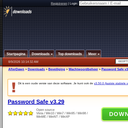
Registreren
|
Login:
Startpagina
Downloads
Top downloads
Meer
8/9/2026 10:14:32 AM
AfterDawn
>
Downloads
>
Beveiliging
>
Wachtwoordbeheer
>
Password Safe v3
Dit is een oude versie van deze software. Je kunt ook de
v3.50.0 (laatste stabiele v
Password Safe v3.29
Open source
DOW
Vista / Win10 / Win7 / Win95 / Win98 /
WinME / WinNT / WinXP