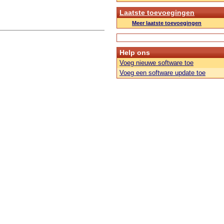
Laatste toevoegingen
Meer laatste toevoegingen
Help ons
Voeg nieuwe software toe
Voeg een software update toe