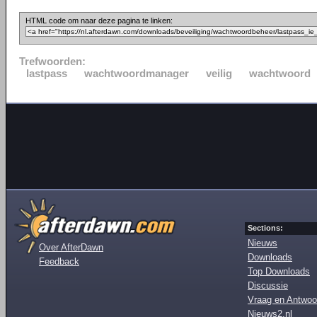
HTML code om naar deze pagina te linken:
Trefwoorden:
lastpass
wachtwoordmanager
veilig
wachtwoord
Sections:
Nieuws
Over AfterDawn
Downloads
Feedback
Top Downloads
Discussie
Vraag en Antwoo
Nieuws2.nl