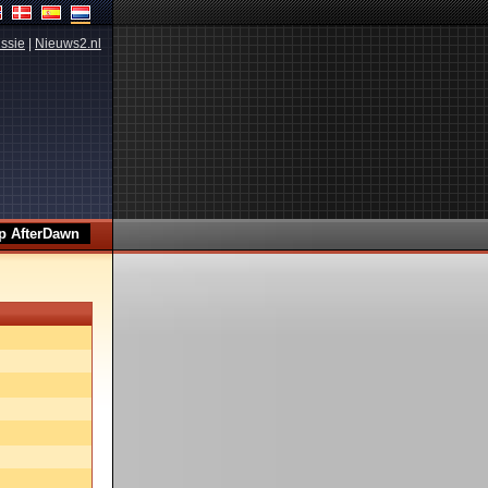
ssie
|
Nieuws2.nl