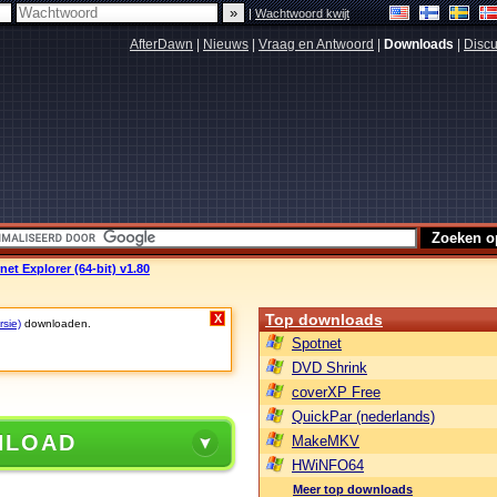
|
Wachtwoord kwijt
AfterDawn
|
Nieuws
|
Vraag en Antwoord
|
Downloads
|
Discu
net Explorer (64-bit) v1.80
Top downloads
X
rsie)
downloaden.
Spotnet
DVD Shrink
coverXP Free
QuickPar (nederlands)
NLOAD
MakeMKV
HWiNFO64
Meer top downloads