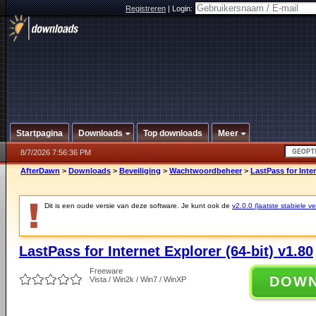
Registreren
|
Login:
Startpagina
Downloads
Top downloads
Meer
8/7/2026 7:56:36 PM
AfterDawn
>
Downloads
>
Beveiliging
>
Wachtwoordbeheer
>
LastPass for Inter
Dit is een oude versie van deze software. Je kunt ook de
v2.0.0 (laatste stabiele ve
LastPass for Internet Explorer (64-bit) v1.80
Freeware
DOW
Vista / Win2k / Win7 / WinXP