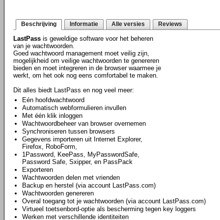
Beschrijving
Informatie
Alle versies
Reviews
LastPass
is geweldige software voor het beheren
van je wachtwoorden.
Goed wachtwoord management moet veilig zijn,
mogelijkheid om veilige wachtwoorden te genereren
bieden en moet integreren in de browser waarmee je
werkt, om het ook nog eens comfortabel te maken.
Dit alles biedt LastPass en nog veel meer:
Eén hoofdwachtwoord
Automatisch webformulieren invullen
Met één klik inloggen
Wachtwoordbeheer van browser overnemen
Synchroniseren tussen browsers
Gegevens importeren uit Internet Explorer,
Firefox, RoboForm,
1Password, KeePass, MyPasswordSafe,
Password Safe, Sxipper, en PassPack
Exporteren
Wachtwoorden delen met vrienden
Backup en herstel (via account LastPass.com)
Wachtwoorden genereren
Overal toegang tot je wachtwoorden (via account LastPass.com)
Virtueel toetsenbord-optie als bescherming tegen key loggers
Werken met verschillende identiteiten