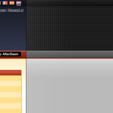
ssie
|
Nieuws2.nl