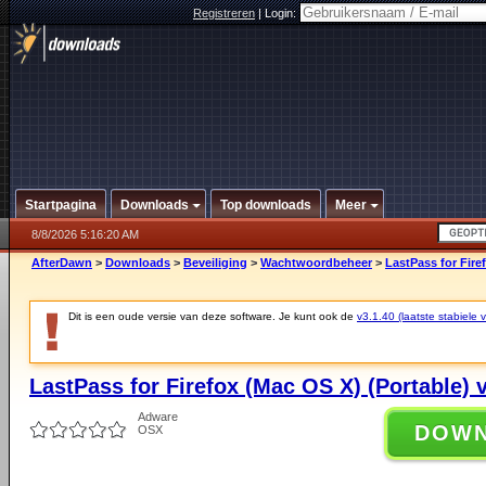
Registreren
|
Login:
Startpagina
Downloads
Top downloads
Meer
8/8/2026 5:16:20 AM
AfterDawn
>
Downloads
>
Beveiliging
>
Wachtwoordbeheer
>
LastPass for Fire
Dit is een oude versie van deze software. Je kunt ook de
v3.1.40 (laatste stabiele v
LastPass for Firefox (Mac OS X) (Portable) 
Adware
DOW
OSX