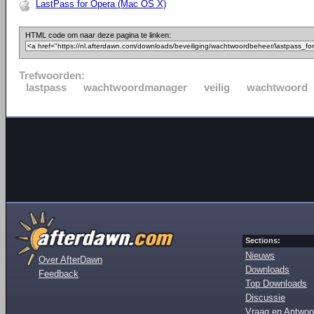
LastPass for Opera (Mac OS X)
HTML code om naar deze pagina te linken:
Trefwoorden:
lastpass
wachtwoordmanager
veilig
wachtwoord
Sections:
Nieuws
Over AfterDawn
Downloads
Feedback
Top Downloads
Discussie
Vraag en Antwoo