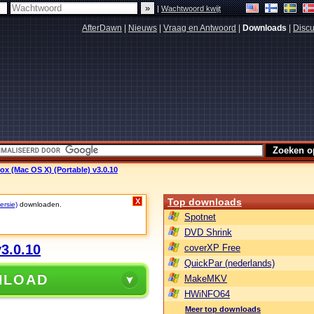
|
Wachtwoord kwijt
AfterDawn
|
Nieuws
|
Vraag en Antwoord
|
Downloads
|
Discu
fox (Mac OS X) (Portable) v3.0.10
Top downloads
X
ersie)
downloaden.
Spotnet
DVD Shrink
v3.0.10
coverXP Free
QuickPar (nederlands)
NLOAD
MakeMKV
HWiNFO64
Meer top downloads