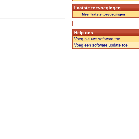
Laatste toevoegingen
Meer laatste toevoegingen
Help ons
Voeg nieuwe software toe
Voeg een software update toe