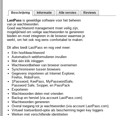
Beschrijving
Informatie
Alle versies
Reviews
LastPass
is geweldige software voor het beheren
van je wachtwoorden.
Goed wachtwoord management moet veilig zijn,
mogelijkheid om veilige wachtwoorden te genereren
bieden en moet integreren in de browser waarmee je
werkt, om het ook nog eens comfortabel te maken.
Dit alles biedt LastPass en nog veel meer:
Eén hoofdwachtwoord
Automatisch webformulieren invullen
Met één klik inloggen
Wachtwoordbeheer van browser overnemen
Synchroniseren tussen browsers
Gegevens importeren uit Internet Explorer,
Firefox, RoboForm,
1Password, KeePass, MyPasswordSafe,
Password Safe, Sxipper, en PassPack
Exporteren
Wachtwoorden delen met vrienden
Backup en herstel (via account LastPass.com)
Wachtwoorden genereren
Overal toegang tot je wachtwoorden (via account LastPass.com)
Virtueel toetsenbord-optie als bescherming tegen key loggers
Werken met verschillende identiteiten