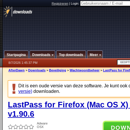
Registreren
|
Login:
Startpagina
Downloads
Top downloads
Meer
8/7/2026 1:45:37 PM
AfterDawn
>
Downloads
>
Beveiliging
>
Wachtwoordbeheer
>
LastPass for Fire
Dit is een oude versie van deze software. Je kunt ook
versie)
downloaden.
LastPass for Firefox (Mac OS X) 
v1.90.6
Adware
DOW
OSX