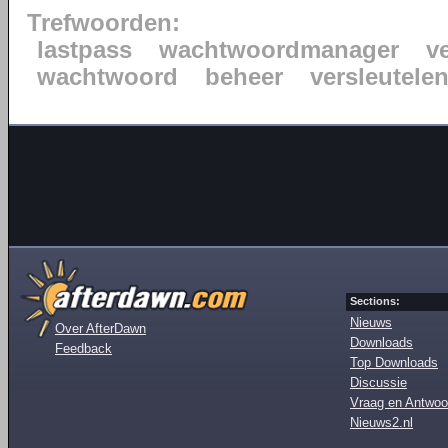
Trefwoorden:
lastpass
wachtwoordmanager
ve
wachtwoord
beheer
versleutele
Sections:
Nieuws
Over AfterDawn
Downloads
Feedback
Top Downloads
Discussie
Vraag en Antwoo
Nieuws2.nl