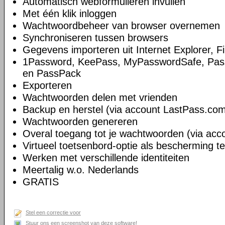
Automatisch webformulieren invullen
Met één klik inloggen
Wachtwoordbeheer van browser overnemen
Synchroniseren tussen browsers
Gegevens importeren uit Internet Explorer, 
1Password, KeePass, MyPasswordSafe, Pass
en PassPack
Exporteren
Wachtwoorden delen met vrienden
Backup en herstel (via account LastPass.co
Wachtwoorden genereren
Overal toegang tot je wachtwoorden (via ac
Virtueel toetsenbord-optie als bescherming t
Werken met verschillende identiteiten
Meertalig w.o. Nederlands
GRATIS
Stel een correctie voor
Stuur ons een screenshot van deze software!