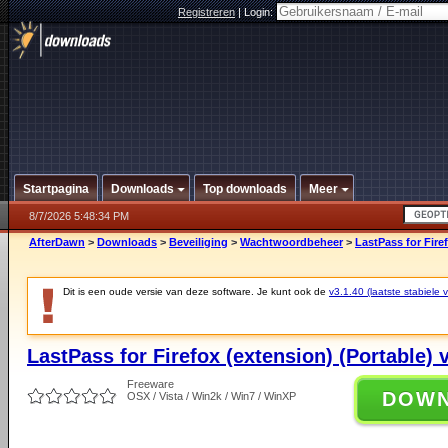
Registreren
|
Login:
Startpagina
Downloads
Top downloads
Meer
8/7/2026 5:48:34 PM
AfterDawn
>
Downloads
>
Beveiliging
>
Wachtwoordbeheer
>
LastPass for Firef
Dit is een oude versie van deze software. Je kunt ook de
v3.1.40 (laatste stabiele v
LastPass for Firefox (extension) (Portable) 
Freeware
DOW
OSX / Vista / Win2k / Win7 / WinXP