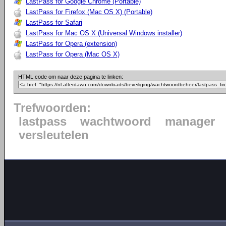
LastPass for Google Chrome (Portable)
LastPass for Firefox (Mac OS X) (Portable)
LastPass for Safari
LastPass for Mac OS X (Universal Windows installer)
LastPass for Opera (extension)
LastPass for Opera (Mac OS X)
HTML code om naar deze pagina te linken:
Trefwoorden:
lastpass
wachtwoord
manager
versleutelen