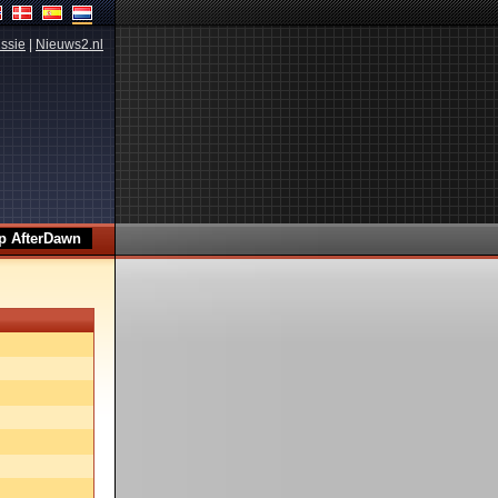
ssie
|
Nieuws2.nl