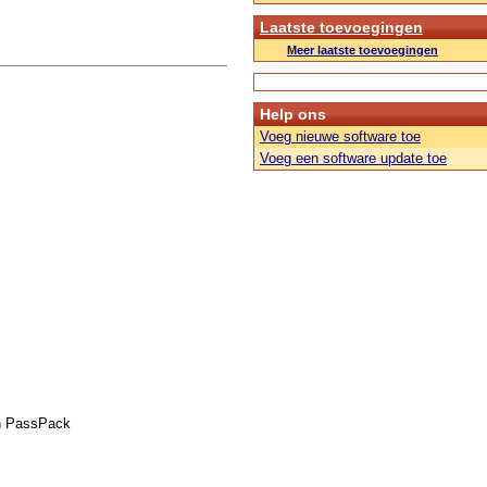
Laatste toevoegingen
Meer laatste toevoegingen
Help ons
Voeg nieuwe software toe
Voeg een software update toe
n PassPack