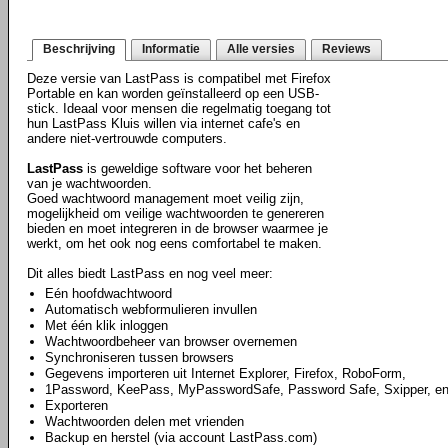
Beschrijving
Informatie
Alle versies
Reviews
Deze versie van LastPass is compatibel met Firefox
Portable en kan worden geïnstalleerd op een USB-
stick. Ideaal voor mensen die regelmatig toegang tot
hun LastPass Kluis willen via internet cafe's en
andere niet-vertrouwde computers.
LastPass
is geweldige software voor het beheren
van je wachtwoorden.
Goed wachtwoord management moet veilig zijn,
mogelijkheid om veilige wachtwoorden te genereren
bieden en moet integreren in de browser waarmee je
werkt, om het ook nog eens comfortabel te maken.
Dit alles biedt LastPass en nog veel meer:
Eén hoofdwachtwoord
Automatisch webformulieren invullen
Met één klik inloggen
Wachtwoordbeheer van browser overnemen
Synchroniseren tussen browsers
Gegevens importeren uit Internet Explorer, Firefox, RoboForm,
1Password, KeePass, MyPasswordSafe, Password Safe, Sxipper, e
Exporteren
Wachtwoorden delen met vrienden
Backup en herstel (via account LastPass.com)