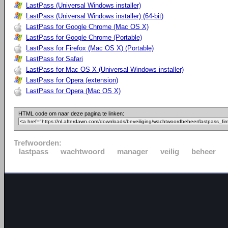
LastPass (Universal Windows installer)
LastPass (Universal Windows installer) (64-bit)
LastPass for Google Chrome (Mac OS X)
LastPass for Google Chrome (Portable)
LastPass for Firefox (Mac OS X) (Portable)
LastPass for Safari
LastPass for Mac OS X (Universal Windows installer)
LastPass for Opera (extension)
LastPass for Opera (Mac OS X)
HTML code om naar deze pagina te linken:
Trefwoorden:
lastpass
wachtwoord
manager
veilig
beheer