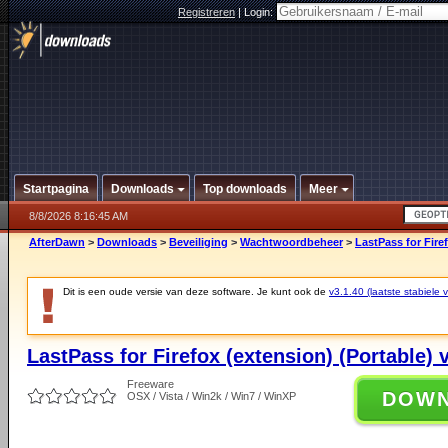
Registreren
|
Login:
Startpagina
Downloads
Top downloads
Meer
8/8/2026 8:16:45 AM
AfterDawn
>
Downloads
>
Beveiliging
>
Wachtwoordbeheer
>
LastPass for Firef
Dit is een oude versie van deze software. Je kunt ook de
v3.1.40 (laatste stabiele v
LastPass for Firefox (extension) (Portable) 
Freeware
DOW
OSX / Vista / Win2k / Win7 / WinXP