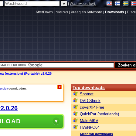
|
Wachtwoord kwijt
AfterDawn
|
Nieuws
|
Vraag en Antwoord
|
Downloads
|
Discu
ox (extension) (Portable) v2.0.26
Top downloads
X
ersie)
downloaden.
Spotnet
DVD Shrink
v2.0.26
coverXP Free
QuickPar (nederlands)
NLOAD
MakeMKV
HWiNFO64
Meer top downloads