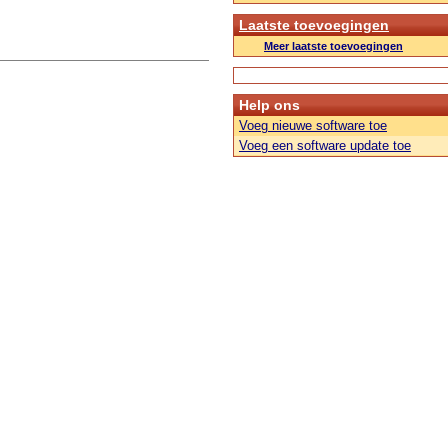
Laatste toevoegingen
Meer laatste toevoegingen
Help ons
Voeg nieuwe software toe
Voeg een software update toe