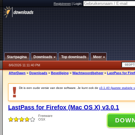
Registreren
|
Login:
Startpagina
Downloads
Top downloads
Meer
8/6/2026 11:11:40 PM
AfterDawn
>
Downloads
>
Beveiliging
>
Wachtwoordbeheer
>
LastPass for Fire
Dit is een oude versie van deze software. Je kunt ook de
v3.1.40 (laatste stabiele v
LastPass for Firefox (Mac OS X) v3.0.1
Freeware
DOW
OSX