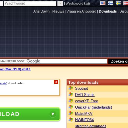
|
Wachtwoord kwijt
AfterDawn
|
Nieuws
|
Vraag en Antwoord
|
Downloads
|
Discu
fox (Mac OS X) v3.0.1
Top downloads
X
ersie)
downloaden.
Spotnet
DVD Shrink
coverXP Free
QuickPar (nederlands)
NLOAD
MakeMKV
HWiNFO64
Meer top downloads