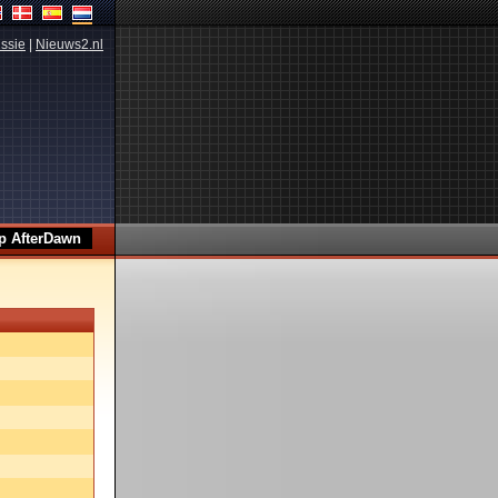
ssie
|
Nieuws2.nl