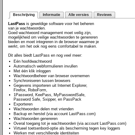
Beschrijving
Informatie
Alle versies
Reviews
LastPass
is geweldige software voor het beheren
van je wachtwoorden.
Goed wachtwoord management moet veilig zijn,
mogelijkheid om veilige wachtwoorden te genereren
bieden en moet integreren in de browser waarmee je
werkt, om het ook nog eens comfortabel te maken.
Dit alles biedt LastPass en nog veel meer:
Eén hoofdwachtwoord
Automatisch webformulieren invullen
Met één klik inloggen
Wachtwoordbeheer van browser overnemen
Synchroniseren tussen browsers
Gegevens importeren uit Internet Explorer,
Firefox, RoboForm,
1Password, KeePass, MyPasswordSafe,
Password Safe, Sxipper, en PassPack
Exporteren
Wachtwoorden delen met vrienden
Backup en herstel (via account LastPass.com)
Wachtwoorden genereren
Overal toegang tot je wachtwoorden (via account LastPass.com)
Virtueel toetsenbord-optie als bescherming tegen key loggers
Werken met verschillende identiteiten