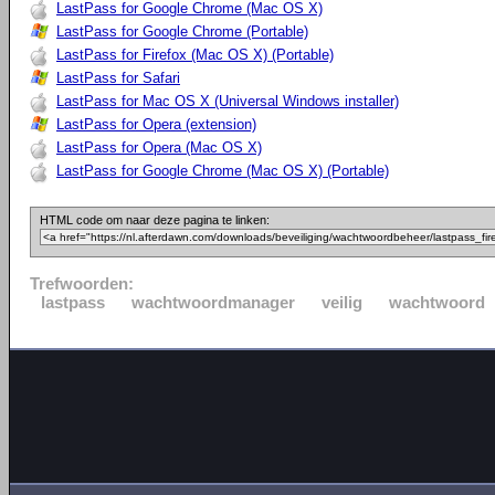
LastPass for Google Chrome (Mac OS X)
LastPass for Google Chrome (Portable)
LastPass for Firefox (Mac OS X) (Portable)
LastPass for Safari
LastPass for Mac OS X (Universal Windows installer)
LastPass for Opera (extension)
LastPass for Opera (Mac OS X)
LastPass for Google Chrome (Mac OS X) (Portable)
HTML code om naar deze pagina te linken:
Trefwoorden:
lastpass
wachtwoordmanager
veilig
wachtwoord