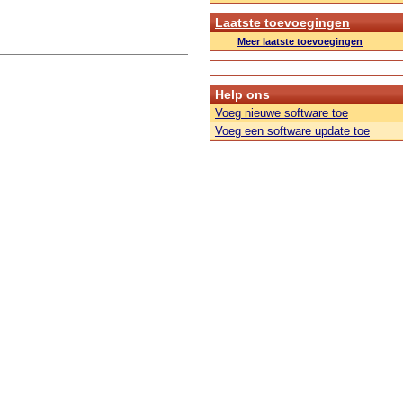
Laatste toevoegingen
Meer laatste toevoegingen
Help ons
Voeg nieuwe software toe
Voeg een software update toe