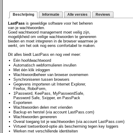
Beschrijving
Informatie
Alle versies
Reviews
LastPass
is geweldige software voor het beheren
van je wachtwoorden.
Goed wachtwoord management moet veilig zijn,
mogelijkheid om veilige wachtwoorden te genereren
bieden en moet integreren in de browser waarmee je
werkt, om het ook nog eens comfortabel te maken.
Dit alles biedt LastPass en nog veel meer:
Eén hoofdwachtwoord
Automatisch webformulieren invullen
Met één klik inloggen
Wachtwoordbeheer van browser overnemen
Synchroniseren tussen browsers
Gegevens importeren uit Internet Explorer,
Firefox, RoboForm,
1Password, KeePass, MyPasswordSafe,
Password Safe, Sxipper, en PassPack
Exporteren
Wachtwoorden delen met vrienden
Backup en herstel (via account LastPass.com)
Wachtwoorden genereren
Overal toegang tot je wachtwoorden (via account LastPass.com)
Virtueel toetsenbord-optie als bescherming tegen key loggers
Werken met verschillende identiteiten