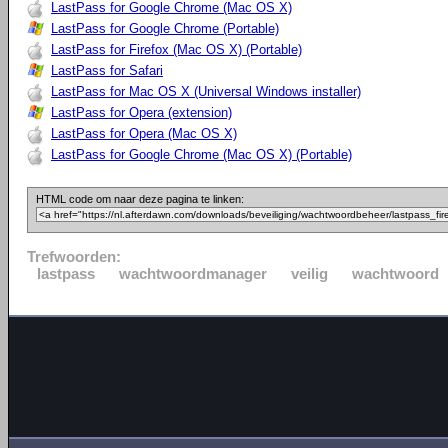
LastPass for Google Chrome (Mac OS X)
LastPass for Google Chrome (Portable)
LastPass for Firefox (Mac OS X) (Portable)
LastPass for Safari
LastPass for Mac OS X (Universal Windows installer)
LastPass for Opera (extension)
LastPass for Opera (Mac OS X)
LastPass for Google Chrome (Mac OS X) (Portable)
HTML code om naar deze pagina te linken:
Trefwoorden:
lastpass
wachtwoordmanager
veilig
wachtwoord