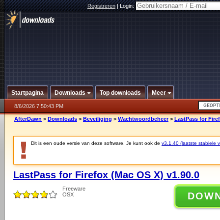
Registreren
|
Login:
Startpagina
Downloads
Top downloads
Meer
8/6/2026 7:50:43 PM
AfterDawn
>
Downloads
>
Beveiliging
>
Wachtwoordbeheer
>
LastPass for Fire
Dit is een oude versie van deze software. Je kunt ook de
v3.1.40 (laatste stabiele v
LastPass for Firefox (Mac OS X) v1.90.0
Freeware
DOW
OSX