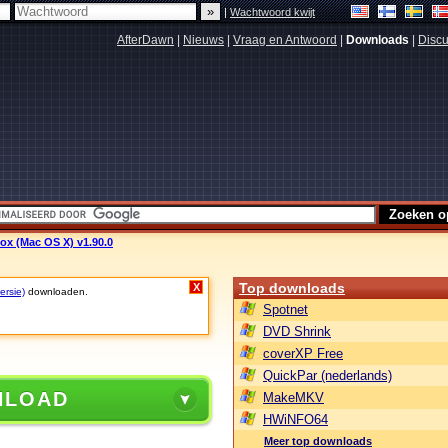
|
Wachtwoord kwijt
AfterDawn
|
Nieuws
|
Vraag en Antwoord
|
Downloads
|
Discu
fox (Mac OS X) v1.90.0
Top downloads
X
ersie)
downloaden.
Spotnet
DVD Shrink
coverXP Free
QuickPar (nederlands)
NLOAD
MakeMKV
HWiNFO64
Meer top downloads