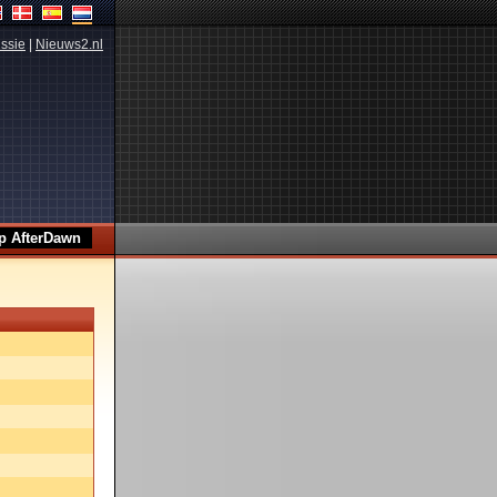
ssie
|
Nieuws2.nl