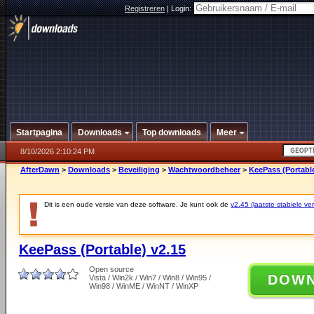
Registreren
|
Login:
Startpagina
Downloads
Top downloads
Meer
8/10/2026 2:10:24 PM
AfterDawn
>
Downloads
>
Beveiliging
>
Wachtwoordbeheer
>
KeePass (Portable
Dit is een oude versie van deze software. Je kunt ook de
v2.45 (laatste stabiele ver
KeePass (Portable) v2.15
Open source
DOW
Vista / Win2k / Win7 / Win8 / Win95 /
Win98 / WinME / WinNT / WinXP