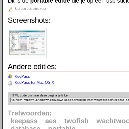
Dit is de
portable editie
die je op een usb stick
Stel een correctie voor
Screenshots:
Andere edities:
KeePass
KeePass for Mac OS X
HTML code om naar deze pagina te linken:
Trefwoorden:
keepass
aes
twofish
wachtwoo
database
portable