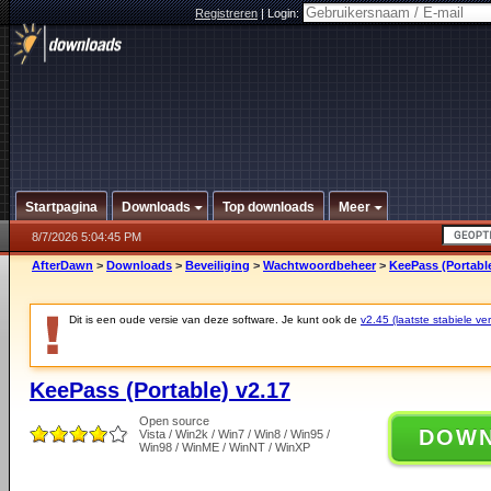
Registreren
|
Login:
Startpagina
Downloads
Top downloads
Meer
8/7/2026 5:04:45 PM
AfterDawn
>
Downloads
>
Beveiliging
>
Wachtwoordbeheer
>
KeePass (Portable
Dit is een oude versie van deze software. Je kunt ook de
v2.45 (laatste stabiele ver
KeePass (Portable) v2.17
Open source
DOW
Vista / Win2k / Win7 / Win8 / Win95 /
Win98 / WinME / WinNT / WinXP