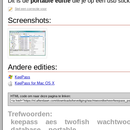
Dit is de
portable editie
die je op een usb stick
Stel een correctie voor
Screenshots:
Andere edities:
KeePass
KeePass for Mac OS X
HTML code om naar deze pagina te linken:
Trefwoorden:
keepass
aes
twofish
wachtwoo
database
portable