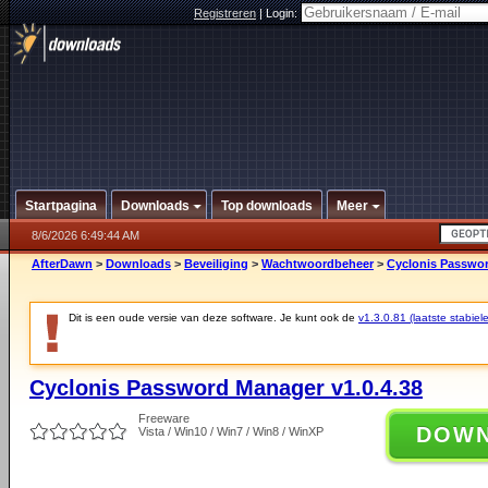
Registreren
|
Login:
Startpagina
Downloads
Top downloads
Meer
8/6/2026 6:49:44 AM
AfterDawn
>
Downloads
>
Beveiliging
>
Wachtwoordbeheer
>
Cyclonis Passwor
Dit is een oude versie van deze software. Je kunt ook de
v1.3.0.81 (laatste stabiele
Cyclonis Password Manager v1.0.4.38
Freeware
DOW
Vista / Win10 / Win7 / Win8 / WinXP