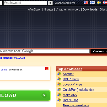
|
Wachtwoord kwijt
AfterDawn
|
Nieuws
|
Vraag en Antwoord
|
Downloads
|
Discu
d Manager v1.0.4.38
Top downloads
X
 versie)
downloaden.
Spotnet
DVD Shrink
coverXP Free
QuickPar (nederlands)
NLOAD
MakeMKV
HWiNFO64
Meer top downloads