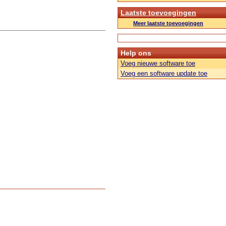
Laatste toevoegingen
Meer laatste toevoegingen
Help ons
Voeg nieuwe software toe
Voeg een software update toe