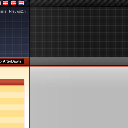
ssie
|
Nieuws2.nl