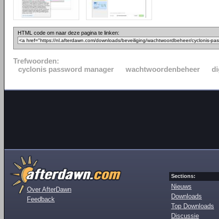
HTML code om naar deze pagina te linken:
Trefwoorden:
cyclonis password manager
wachtwoordenbeheer
di
Sections:
Nieuws
Over AfterDawn
Downloads
Feedback
Top Downloads
Discussie